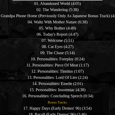
01. Abandoned World (4:05)
02. The Wandering (5:38)
. Grandpa Phone Home
(Previously Only As Japanese Bonus Track)
(4
04. Waltz With Mother Nature (6:38)
05. Why Bother (4:49)
06. Today's Report (4:47)
07. Welcome (5:51)
08. Cat Eyes (4:27)
09. The Chase (5:14)
10.
Personalities:
Foreplay (0:24)
11.
Personalities:
Piece Of Meat (1:17)
12.
Personalities:
Tinnitus (1:07)
13.
Personalities:
Lord Of Lies (2:24)
14.
Personalities:
Emelie (2:01)
15.
Personalities:
Insomniac (4:38)
16.
Personalities:
Concluding Speech (0:34)
Bonus Tracks.
17. Happy Days
(Early
D
emos' 96)
(3:54)
18. Recall
(Early
D
emos' 96)
(2:46)