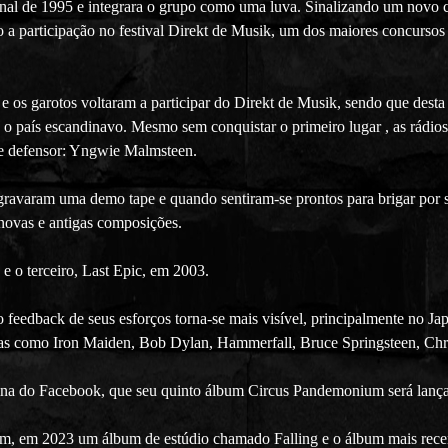
final de 1995 e integrara o grupo como uma luva. Sinalizando um novo 
do a participação no festival Direkt de Musik, um dos maiores concurso
 os garotos voltaram a participar do Direkt de Musik, sendo que desta
o país escandinavo. Mesmo sem conquistar o primeiro lugar , as rádios 
 e defensor: Yngwie Malmsteen.
, gravaram uma demo
tape e quando sentiram-se prontos para brigar por
novas e antigas composições.
e o terceiro, Last Epic, em 2003.
o feedback de seus esforços torna-se mais visível, principalmente no 
tas como Iron Maiden, Bob Dylan, Hammerfall, Bruce Springsteen, Chris
na do Facebook, que seu quinto álbum Circus Pandemonium será lançad
 em 2023 um álbum de estúdio chamado Falling e o álbum mais recent