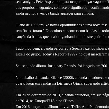
seus amigos. Peter Asp entrou para ocupar o lugar vago no 
dos próprios integrantes, conhece o significado - confirman
ainda não foi a vez da banda aparecer para a mídia.
O ano de 1996 trouxe novas oportunidades e uma nova fase, e
semifinais, foram à Estocolmo concorrer com bandas de todo 
canção da banda, que acabou ganhando um ilustre padrinho
Tudo indo bem, a banda percorreu a Suécia fazendo shows
estreia do grupo, Today's Report (1999), no qual mesclaram 
Seu segundo álbum, Imaginary Friends, foi lançado em 2001 
No trabalho da banda, Silence (2006), a banda amadurece e 
quarto lugar em vendas na loja sueca Ginza, superando artis
Em 24 de dezembro de 2013, a banda anunciou, em sua pági
de 2014, na Europa/EUA e no iTunes.
Em 2016 lançaram o álbum ao vivo Trifles And Pandemonium,