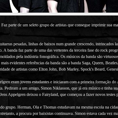
 Faz parte de um seleto grupo de artistas que consegue imprimir sua m
tarras pesadas, linhas de baixos num grande crescendo, intrincados lan
ão. A banda faz parte de uma das vertentes da terceira fase do rock pro
moldados pela indústria fonográfica. Os músicos da banda são virtuoso
 As mais evidentes referências da banda são a banda Saga, Queen, Beatl
idade de artistas como Elton John, Bob Marley, Spock's Beard, Genesis,
lgren eram jovens estudantes e iniciaram com a primeira formação do 
sta. Pediram a um amigo, Simon Niklasson, que já era músico e tinha s
Jens Appelgren deixou o Fairyland, que começou a fazer novos testes p
 do grupo. Herman, Ola e Thomas estudavam na mesma escola na cidade 
Entretanto, a procura por baixistas continuava. Simon estava cada vez ma