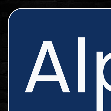
ip
Al