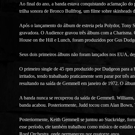
Ao final do ano, a banda estava conquistando aclamação do 
trilha sonora de Bronco Bullfrog, um filme sobre skinheads 
Após o lançamento do álbum de estreia pela Polydor, Tony S
gravadora. O Audience gravou três álbuns com a Charisma. O p
House on the Hill e Lunch, foram produzidos por Gus Dudgeo
Seus dois primeiros álbuns não foram lançados nos EUA, depo
O primeiro single de 45 rpm produzido por Dudgeon para a b
irritados, tendo trabalhado praticamente sem parar por três
resultando na saída de Gemmell em janeiro de 1972. O álbum
A banda nunca se recuperou da saída de Gemmell. Williams, o
banda acabou. Posteriormente, Judd tocou com Alan Bown, 
Posteriormente, Keith Gemmell se juntou ao Stackridge, fo
esse período, ele também trabalhou como músico de estúdio e
Roof Orchestra, onde permaneceu por quatorze anos.