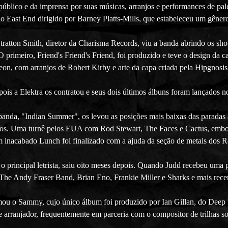
público e da imprensa por suas músicas, arranjos e performances de pa
do East End dirigido por Barney Platts-Mills, que estabeleceu um gêne
tratton Smith, diretor da Charisma Records, viu a banda abrindo os sh
rimeiro, Friend's Friend's Friend, foi produzido e teve o design da ca
n, com arranjos de Robert Kirby e arte da capa criada pela Hipgnosis
is a Elektra os contratou e seus dois últimos álbuns foram lançados no
anda, "Indian Summer", os levou as posições mais baixas das paradas a
 anos. Uma turnê pelos EUA com Rod Stewart, The Faces e Cactus, embor
 inacabado Lunch foi finalizado com a ajuda da seção de metais dos Ro
 principal letrista, saiu oito meses depois. Quando Judd recebeu uma 
The Andy Fraser Band, Brian Eno, Frankie Miller e Sharks e mais rec
rmou o Sammy, cujo único álbum foi produzido por Ian Gillan, do Dee
 arranjador, frequentemente em parceria com o compositor de trilhas so