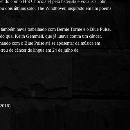
ido com o Hot Chocolate) pelo baterista e vocalista John
çou dois álbuns solo: The Windhover, inspirado em um poema
ue também havia trabalhado com Bernie Torme e o Blue Pulse,
o qual Keith Gemmell, que já lutava contra um câncer,
lhando com o Blue Pulse até se aposentar da música em
reu de câncer de língua em 24 de julho de
 2016)