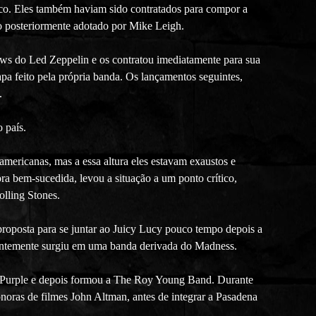
lco. Eles também haviam sido contratados para compor a
ro posteriormente adotado por Mike Leigh.
ows do Led Zeppelin e os contratou imediatamente para sua
pa feito pela própria banda. Os lançamentos seguintes,
.
 país.
mericanas, mas a essa altura eles estavam exaustos e
a bem-sucedida, levou a situação a um ponto crítico,
lling Stones.
proposta para se juntar ao Juicy Lucy pouco tempo depois a
entemente surgiu em uma banda derivada do Madness.
p Purple e depois formou a The Roy Young Band. Durante
noras de filmes John Altman, antes de integrar a Pasadena