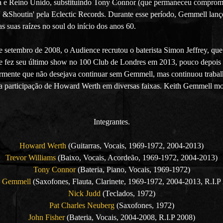
dá e Reino Unido, substituindo Tony Connor (que permaneceu compromet
 &Shoutin' pela Eclectic Records. Durante esse período, Gemmell lan
uas raízes no soul do início dos anos 60.
e setembro de 2008, o Audience recrutou o baterista Simon Jeffrey, q
e fez seu último show no 100 Club de Londres em 2013, pouco depois d
riormente que não desejava continuar sem Gemmell, mas continuou traba
a participação de Howard Werth em diversas faixas. Keith Gemmell mor
Integrantes.
Howard Werth
(Guitarras, Vocais, 1969-1972, 2004-2013)
Trevor Williams
(Baixo, Vocais, Acordeão, 1969-1972, 2004-2013)
Tony Connor
(Bateria, Piano, Vocais, 1969-1972)
h Gemmell
(Saxofones, Flauta, Clarinete, 1969-1972, 2004-2013, R.I.P
Nick Judd
(Teclados, 1972)
Pat Charles Neuberg
(Saxofones, 1972)
John Fisher
(Bateria, Vocais, 2004-2008, R.I.P 2008)