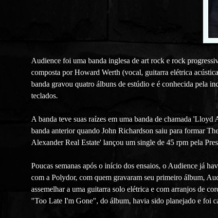
Audience foi uma banda inglesa de art rock e rock progress
composta por Howard Werth (vocal, guitarra elétrica acústica
banda gravou quatro álbuns de estúdio e é conhecida pela inco
teclados.
A banda teve suas raízes em uma banda de chamada 'Lloyd Al
banda anterior quando John Richardson saiu para formar Th
Alexander Real Estate' lançou um single de 45 rpm pela 
Poucas semanas após o início dos ensaios, o Audience já ha
com a Polydor, com quem gravaram seu primeiro álbum, Audi
assemelhar a uma guitarra solo elétrica e com arranjos de c
"Too Late I'm Gone", do álbum, havia sido planejado e foi c