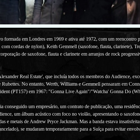
ivo formada em Londres em 1969 e ativa até 1972, com um reencontro po
 com cordas de nylon), Keith Gemmell (saxofone, flauta, clarinete), Tr
rporação de saxofone, flauta e clarinete em arranjos de rock progressiv
exander Real Estate', que incluía todos os membros do Audience, exce
e Rubettes. No entanto, Werth, Williams e Gemmell pensaram em Conn
President (PT157) em 1967: "Gonna Live Again"/"Watcha' Gonna Do (W
via conseguido um empresário, um contrato de publicação, uma residênc
ence, um álbum acústico com foco no violão, apresentando o saxofone
ordas e metais de Andrew Pryce Jackman. Mas a banda estava insatisfe
ancelado), se mudaram temporariamente para a Suíça para evitar envolv