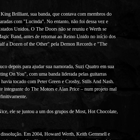
King Brilliant, sua banda, que contava com membros do
adas com "Lucinda". No entanto, não foi dessa vez e
 Estados Unidos. O The Doors não se reuniu e Werth se
agic Band, antes de retornar ao Reino Unido no início dos
"Half a Dozen of the Other" pela Demon Records e "The
ouco depois para ajudar sua namorada, Suzi Quatro em sua
iting On You", com uma banda liderada pelas guitarras
 havia tocado com Peter Green e Crosby, Stills And Nash.
te integrante do The Motors e Alan Price – num projeto mal
finitivamente.
e, ele se juntou a um dos grupos de Most, Hot Chocolate,
ua dissolução. Em 2004, Howard Werth, Keith Gemmell e