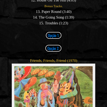
12. House On The Hill (4:03)
Bonus Tracks.
13. Paper Round (3:40)
14. The Going Song (1:39)
15. Troubles (1:23)
Friends, Friends, Friend (1970)