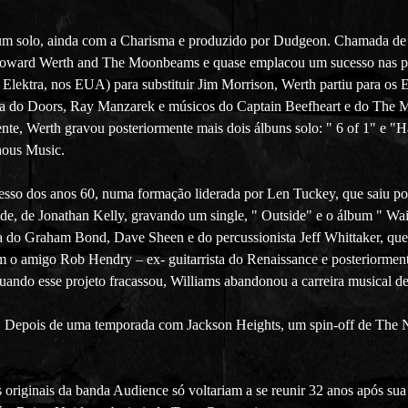
um solo, ainda com a Charisma e produzido por Dudgeon. Chamada de 
Howard Werth and The Moonbeams e quase emplacou um sucesso nas par
Elektra, nos EUA) para substituir Jim Morrison, Werth partiu para os
sta do Doors, Ray Manzarek e músicos do Captain Beefheart e do The M
nte, Werth gravou posteriormente mais dois álbuns solo: " 6 of 1" e 
nous Music.
cesso dos anos 60, numa formação liderada por Len Tuckey, que saiu p
ide, de Jonathan Kelly, gravando um single, " Outside" e o álbum " Wa
 do Graham Bond, Dave Sheen e do percussionista Jeff Whittaker, que
om o amigo Rob Hendry – ex- guitarrista do Renaissance e posteriormen
uando esse projeto fracassou, Williams abandonou a carreira musical de
epois de uma temporada com Jackson Heights, um spin-off de The Nic
 originais da banda Audience só voltariam a se reunir 32 anos após s