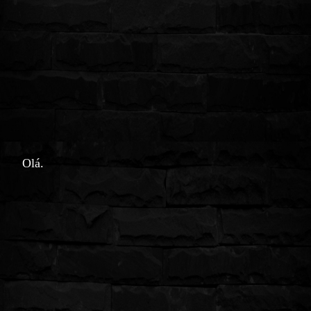
nte
Olá.