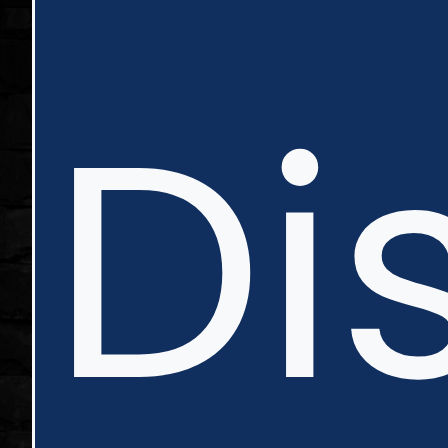
in
Di