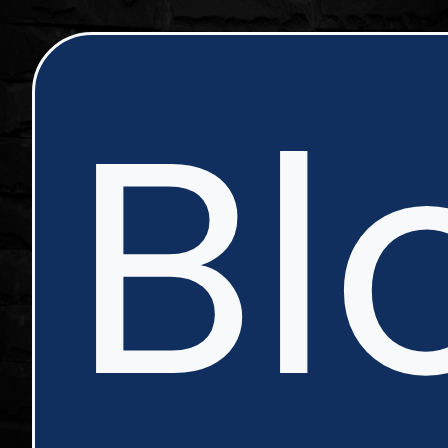
ip
Bl