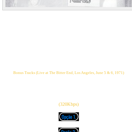
01. Back Stage Girl (2:57)
02. Yonge St. Patty (2:48)
03. Got To Leave The City (3:36)
04. I Miss You (2:52)
05. The Grand Commander (4:19)
06. Cross Country Man (3:56)
07. I Can Hear You Calling (2:48)
08. Messin' Around With Boxes (2:50)
09. Livin' Life (3:17)
10. Turn Down (4:00)
11. Drink Your Wine (5:51)
Bonus Tracks (Live at The Bitter End, Los Angeles, June 5 & 6, 1971)
12. Try (2:55)
13. Lookin' (3:25)
14. Wicked Woman (3:15)
15. Cross Country Man (20:16)
(320Kbps)