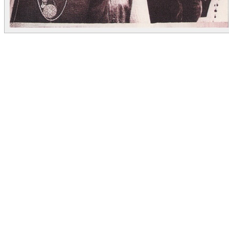
Bush é um álbum do grupo homônimo, lançado em 1970 pelo selo
Dunhil. O som banda traz alguma semelhança com grupos como Jam
Gang e fazia uma música bem elaborada. Isso pode ser conferido em
faixas como Got to Love the City. Ainda que a melodia seja um pouc
bobinha no refrão, o instrumental em geral garante o ótimo momento.
O grupo trazia em seu um line up o bom guitarrista ítalo - canadense
Domenic Troiano, musico que chegou fazer algum sucesso nessa
década, inclusive tocando no próprio James Gang.
Voltando ao disco, I Miss You é uma bonita balada, cuja introdução e
melodia nos remete a Jealous Guy, de John Lennon, ainda que depois
varie um pouco e confunda - se com um country rock. Cross Country
Man é uma sonzeira, o grupo brilha na parte instrumental. Aqui
Domenic faz um belo solo de guitarra, enquanto o baixo e bateria
formam uma base pesada, swingada e perfeita para a ótima canção, q
encerra muito bom o primeiro lado do disco.
I Can Hear You Calling é outra boa faixa, principalmente pelo eficien
refrão. A faixa foi gravada também pelo grupo There Dog Nigth, gru