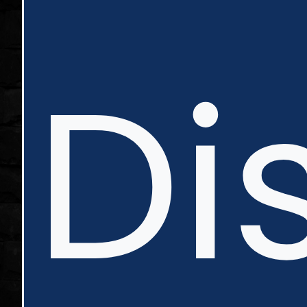
in
Di