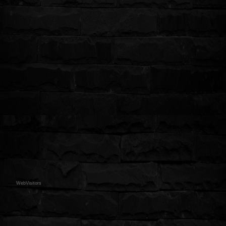
in
WebVisitors