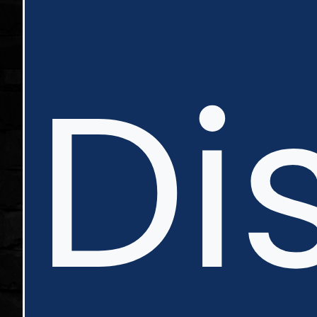
in
Di