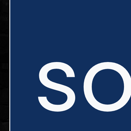
nte
s