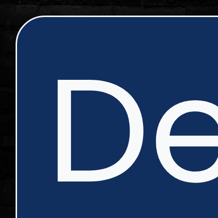
ip
De