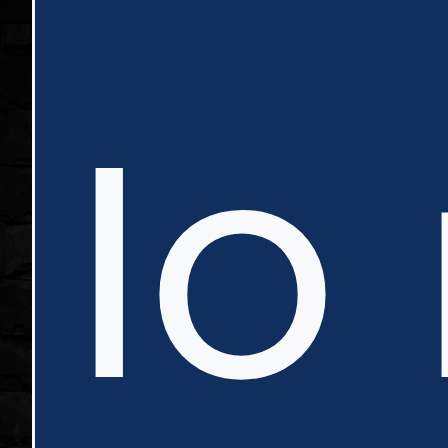
in
Io