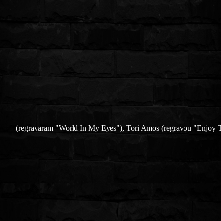
(regravaram "World In My Eyes"), Tori Amos (regravou "Enjoy T