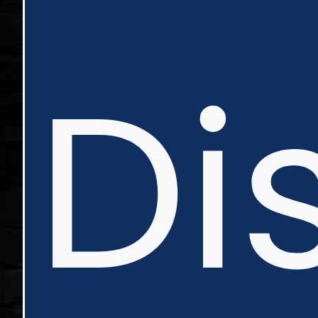
in
Di