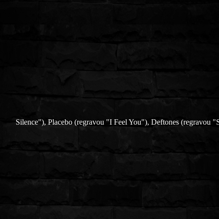
Silence"), Placebo (regravou "I Feel You"), Deftones (regravou "