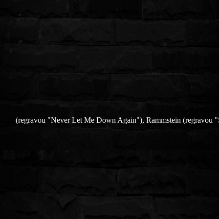
(regravou "Never Let Me Down Again"), Rammstein (regravou "S