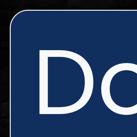
ip
Do