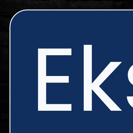
ip
Ek