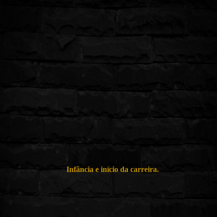
Infância e
i
nício da
c
arreira.