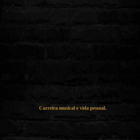
Carreira musical e
v
ida
p
essoal.