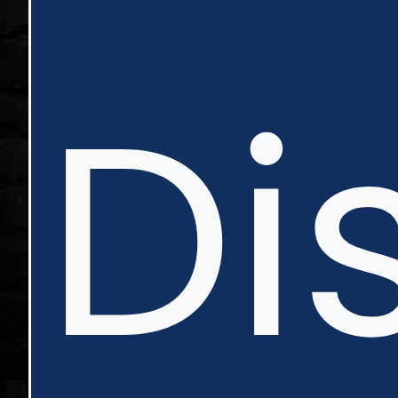
in
Di