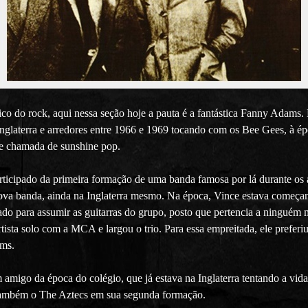
o do rock, aqui nessa seção hoje a pauta é a fantástica Fanny Adams. 
 Inglaterra e arredores entre 1966 e 1969 tocando com os Bee Gees, à 
te chamada de sunshine pop.
participado da primeira formação de uma banda famosa por lá durante os 
ova banda, ainda na Inglaterra mesmo. Na época, Vince estava começa
do para assumir as guitarras do grupo, posto que pertencia a ningué
rtista solo com a MCA e largou o trio. Para essa empreitada, ele prefe
ams.
amigo da época do colégio, que já estava na Inglaterra tentando a vida
ambém o The Aztecs em sua segunda formação.