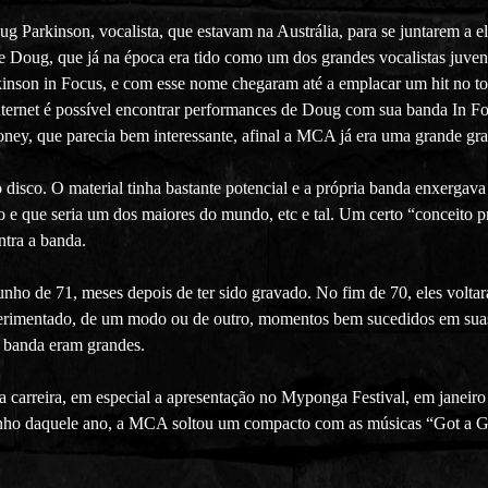
g Parkinson, vocalista, que estavam na Austrália, para se juntarem a e
e Doug, que já na época era tido como um dos grandes vocalistas juven
inson in Focus, e com esse nome chegaram até a emplacar um hit no to
nternet é possível encontrar performances de Doug com sua banda In F
loney, que parecia bem interessante, afinal a MCA já era uma grande gr
o disco. O material tinha bastante potencial e a própria banda enxerg
e que seria um dos maiores do mundo, etc e tal. Um certo “conceito pré
ntra a banda.
ho de 71, meses depois de ter sido gravado. No fim de 70, eles voltara
perimentado, de um modo ou de outro, momentos bem sucedidos em suas c
a banda eram grandes.
carreira, em especial a apresentação no Myponga Festival, em janeiro 
cinho daquele ano, a MCA soltou um compacto com as músicas “Got a G