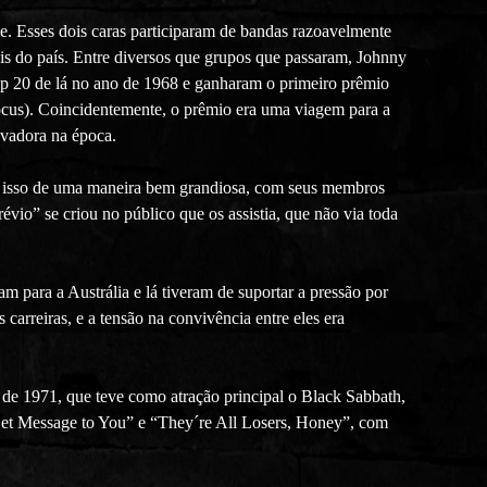
le. Esses dois caras participaram de bandas razoavelmente
is do país. Entre diversos que grupos que passaram, Johnny
p 20 de lá no ano de 1968 e ganharam o primeiro prêmio
ocus). Coincidentemente, o prêmio era uma viagem para a
avadora na época.
ava isso de uma maneira bem grandiosa, com seus membros
vio” se criou no público que os assistia, que não via toda
m para a Austrália e lá tiveram de suportar a pressão por
arreiras, e a tensão na convivência entre eles era
de 1971, que teve como atração principal o Black Sabbath,
et Message to You” e “They´re All Losers, Honey”, com