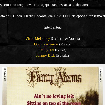
 com uma força devastadora, que não descansa os tímpanos.
ato de CD pela Lizard Records, em 1998. O LP da época é raríssimo d
Integrantes.
Vince Melouney
(Guitarra & Vocais)
Doug Parkinson
(Vocais)
Teddy Toi
(Baixo)
Johnny Dick
(Bateria)