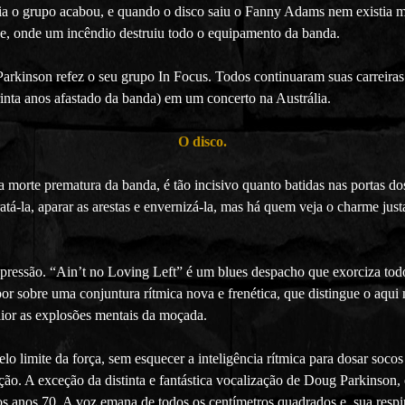
ia o grupo acabou, e quando o disco saiu o Fanny Adams nem existia ma
ce, onde um incêndio destruiu todo o equipamento da banda.
kinson refez o seu grupo In Focus. Todos continuaram suas carreiras m
inta anos afastado da banda) em um concerto na Austrália.
O disco
.
 morte prematura da banda, é tão incisivo quanto batidas nas portas d
tá-la, aparar as arestas e envernizá-la, mas há quem veja o charme jus
a pressão. “Ain’t no Loving Left” é um blues
despacho que exorciza todo
r sobre uma conjuntura rítmica nova e frenética, que distingue o aqui 
aior as explosões mentais da moçada.
o limite da força, sem esquecer a inteligência rítmica para dosar socos 
ção. A exceção da distinta e fantástica vocalização de Doug Parkinson
s anos 70. A voz emana de todos os centímetros quadrados e, sua respir