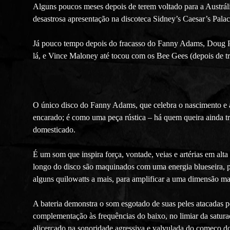
Alguns poucos meses depois de terem voltado para a Austrál
desastrosa apresentação na discoteca Sidney’s Caesar’s Pala
Já pouco tempo depois do fracasso do Fanny Adams, Doug Par
lá, e Vince Maloney até tocou com os Bee Gees (depois de tr
O único disco do Fanny Adams, que celebra o nascimento e a
encarado; é como uma peça rústica – há quem queira ainda tra
domesticado.
É um som que inspira força, vontade, veias e artérias em alt
longo do disco são maquinados com uma energia blueseira, po
alguns quilowatts a mais, para amplificar a uma dimensão m
A bateria demonstra o som esgotado de suas peles atacadas pel
complementação às frequências do baixo, no limiar da satura
alicerçado na sonoridade agressiva e valvulada do começo do