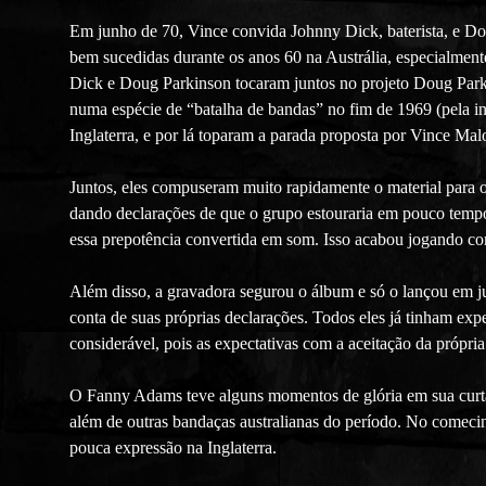
Em junho de 70, Vince convida Johnny Dick, baterista, e Dou
bem sucedidas durante os anos 60 na Austrália, especialment
Dick e Doug Parkinson tocaram juntos no projeto Doug Park
numa espécie de “batalha de bandas” no fim de 1969 (pela i
Inglaterra, e por lá toparam a parada proposta por Vince Ma
Juntos, eles compuseram muito rapidamente o material para 
dando declarações de que o grupo estouraria em pouco tempo 
essa prepotência convertida em som. Isso acabou jogando co
Além disso, a gravadora segurou o álbum e só o lançou em jun
conta de suas próprias declarações. Todos eles já tinham ex
considerável, pois as expectativas com a aceitação da própri
O Fanny Adams teve alguns momentos de glória em sua curta 
além de outras bandaças australianas do período. No come
pouca expressão na Inglaterra.