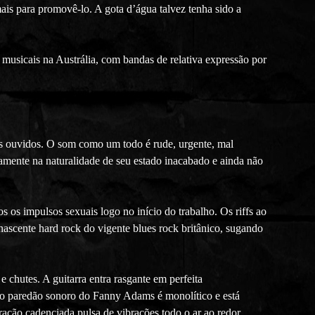
is para promovê-lo. A gota d’água talvez tenha sido a
usicais na Austrália, com bandas de relativa expressão por
os ouvidos. O som como um todo é rude, urgente, mal
tamente na naturalidade de seu estado inacabado e ainda não
s os impulsos sexuais logo no início do trabalho. Os riffs ao
nascente hard rock do vigente blues rock britânico, sugando
e chutes. A guitarra entra rasgante em perfeita
, o paredão sonoro do Fanny Adams é monolítico e está
ação cadenciada pulsa de vibrações todo o ar ao redor.