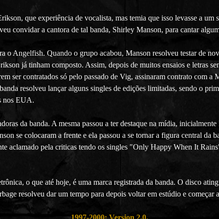
rikson, que experiência de vocalista, mas temia que isso levasse a u
veu convidar a cantora de tal banda, Shirley Manson, para cantar alg
ara o Angelfish. Quando o grupo acabou, Manson resolveu testar de nov
Erikson já tinham composto. Assim, depois de muitos ensaios e letras sen
rem ser contratados só pelo passado de Vig, assinaram contrato com 
 banda resolveu lançar alguns singles de edições limitadas, sendo o pr
ds nos EUA.
oras da banda. A mesma passou a ter destaque na mídia, inicialmente
son se colocaram a frente e ela passou a se tornar a figura central da
nte aclamado pela criticas tendo os singles "Only Happy When It Rains
ônica, o que até hoje, é uma marca registrada da banda. O disco ating
bage resolveu dar um tempo para depois voltar em estúdio e começar 
1997-2000: Version 2.0.