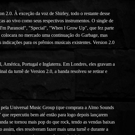
n 2.0. À exceção da voz de Shirley, todo o restante desse
icas ao vivo como seus respectivos instrumentos. O single de
k I'm Paranoid", "Special", "When I Grow Up", que fez parte
que colocara no mercado uma continuação do Garbage, mas
 indicações para os prêmios musicais existentes. Version 2.0
l, América, Portugal e Inglaterra. Em Londres, eles gravam a
 da turnê de Version 2.0, a banda resolveu se retirar e
sco pela Universal Music Group (que comprara a Almo Sounds
" que repercutiu bem até então para logo depois lançarem
banda se tornou mais pop do que rock, tendo as vendas baixas
 assim, eles resolveram fazer mais uma turnê e durante a