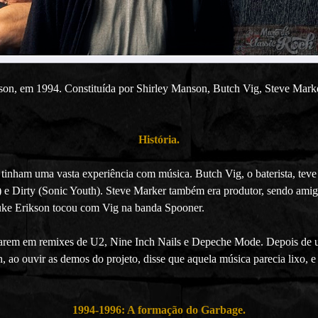
ison, em
1994. Constituída por Shirley Manson, Butch Vig, Steve Marker
História.
já tinham uma vasta experiência com música. Butch Vig, o baterista, te
 Dirty (Sonic Youth). Steve Marker também era produtor, sendo amig
uke Erikson tocou com Vig na banda Spooner.
harem em remixes de U2, Nine Inch Nails e Depeche Mode. Depois de 
 ouvir as demos do projeto, disse que aquela música parecia lixo, e fo
1994-1996: A formação do Garbage.