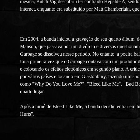
mesma, Butch Vig descobriu ter contraído Hepatite A, sendo 
internet, enquanto era substituído por Matt Chamberlain, qu
Em 2004, a banda iniciou a gravação do seu quarto álbum, d
Manson, que passava por um divórcio e diversos questionamen
Garbage se dissolveu nesse período. No entanto, a poeira b
foi a primeira vez que o Garbage contava com um produtor de
e colocando os efeitos eletrônicos em segundo plano. A crit
por vários países e tocando em Glastonbury, fazendo um show
como "Why Do You Love Me?", "Bleed Like Me", "Bad Boyf
quarto lugar.
Após a turnê de Bleed Like Me, a banda decidiu entrar em h
Hurts".