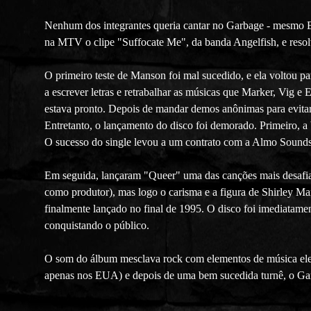
Nenhum dos integrantes queria cantar no Garbage - mesmo E
na MTV o clipe "Suffocate Me", da banda Angelfish, e resol
O primeiro teste de Manson foi mal sucedido, e ela voltou p
a escrever letras e retrabalhar as músicas que Marker, Vig e 
estava pronto. Depois de mandar demos anônimas para evita
Entretanto, o lançamento do disco foi demorado. Primeiro, a
O sucesso do single levou a um contrato com a Almo Soun
Em seguida, lançaram "Queer" uma das canções mais desafiad
como produtor), mas logo o carisma e a figura de Shirley Man
finalmente lançado no final de 1995. O disco foi imediatame
conquistando o público.
O som do álbum mesclava rock com elementos de música eletr
apenas nos EUA) e depois de uma bem sucedida turnê, o Gar