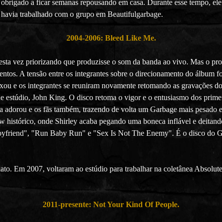
obrigado a ficar semanas repousando em casa. Durante esse tempo, ele
e havia trabalhado com o grupo em Beautifulgarbage.
2004-2006: Bleed Like Me.
esta vez priorizando que produzisse o som da banda ao vivo. Mas o pr
tos. A tensão entre os integrantes sobre o direcionamento do álbum fo
aixou e os integrantes se reuniram novamente retomando as gravações d
 estúdio, John King. O disco retoma o vigor e o entusiasmo dos primei
ica adorou e os fãs também, trazendo de volta um Garbage mais pesado 
 histórico, onde Shirley acaba pegando uma boneca inflável e deitando
riend", "Run Baby Run" e "Sex Is Not The Enemy". É o disco do Gar
iato. Em 2007, voltaram ao estúdio para trabalhar na coletânea Absolu
2011-presente: Not Your Kind Of People.