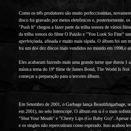
Como os três produtores são muito perfeccionistas, novament
disco foi gravado por meios eletrônicos e, posteriormente, o
"Push It" chegou a fazer parte da trilha sonora de vários f
da trilha sonora do filme O Paizão e "You Look So Fine" ta
aperfeiçoada, afinada e muito mais rápida. O álbum foi um ma
foi um dos dez discos mais vendidos no mundo em 1998,e a
Eles acabaram fazendo mais uma grande turne que durou 1 ano
música tema do 19º filme de James Bond, The World Is Not E
começar a preparação para o terceiro álbum.
Em Setembro de 2001, o Garbage lança Beautifulgarbage, seu
em 2001), no selo Interscope. O álbum em si é o mais sofist
"Shut Your Mouth" e "Cherry Lips (Go Baby Go)". Apesar diss
e os singles não repercutiram como esperado. Isso acabou le