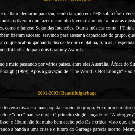
e o álbum demorou para sair, sendo lançado em 1998 sob o título Versio
s músicos tiveram que fazer o caminho inverso: aprender a tocar as mús
ilmes, como o famoso Segundas Intenções. Outras músicas como "I Thin
mbém fizeram sucesso, servindo para atestar a capacidade do grupo, 
rco que acabou ganhando discos de ouro e platina, fora as já esperadas
inda foi indicado para dois Grammy Awards.
 e meio passando por vários países, entre eles Austrália, África do Su
nough (1999). Após a gravação de "The World Is Not Enough" e ao final
2001-2003: Beautifulgarbage.
 terceiro disco e o mais pop da carreira do grupo. Foi o primeiro di
icado e "doce" para se ouvir. O primeiro single lançado foi "Androgyny
o, o álbum não foi muito bem aceito pelo fãs e critica, visto que, a 
vando a banda a uma crise e o futuro do Garbage parecia incerto. Mesmo