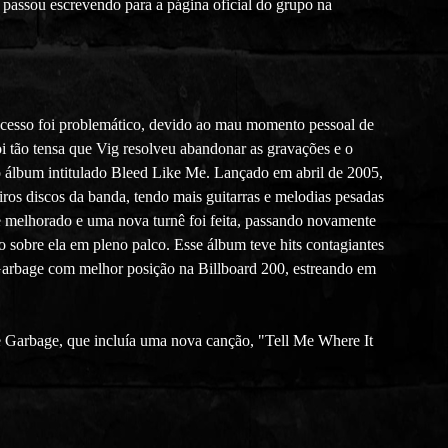
 passou escrevendo para a página oficial do grupo na
ocesso foi problemático, devido ao mau momento pessoal de
i tão tensa que Vig resolveu abandonar as gravações e o
o álbum intitulado Bleed Like Me. Lançado em abril de 2005,
ros discos da banda, tendo mais guitarras e melodias pesadas
e melhorado e uma nova turnê foi feita, passando novamente
 sobre ela em pleno palco. Esse álbum teve hits contagiantes
bage com melhor posição na Billboard 200, estreando em
te Garbage, que incluía uma nova canção, "Tell Me Where It