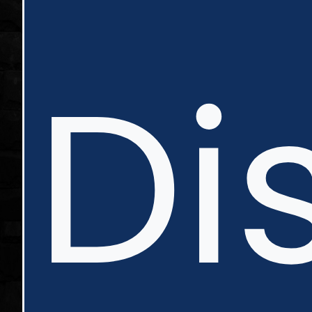
in
Di