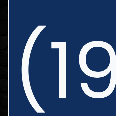
nte
(1