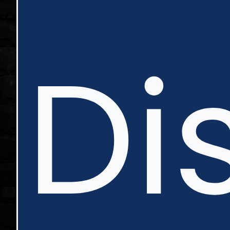
in
Di