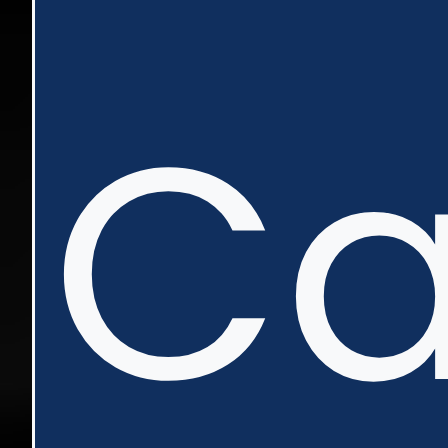
nte
C