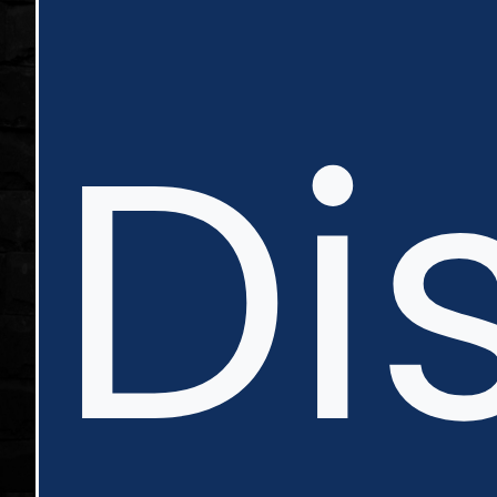
in
Di