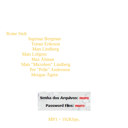
Ex - Integrantes.
Roine Stolt
(Guitarras, Backing Vocals, 1974-1979, 2000-2005)
Ingemar Bergman
(Bateria, 1974-1981)
Tomas Eriksson
(Baixo, 1973-1977)
Mats Lindberg
(Baixo, 1977-1980)
Mats Löfgren
(Vocais, 1977-1980, R.I.P 2016)
Max Åhman
(Guitarras, 1979-1982)
Mats "Microben" Lindberg
(Baixo, 1981-1982)
Per "Pelle" Andersson
(Bateria, 1982)
Morgan Ågren
(Bateria, 2000-2021)
MP3 > 192Kbps.