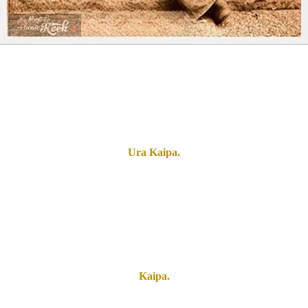
os profissionais de Uppsala, na Suécia, Hans Lundin – teclados, Toma
k, clássica e melodias folclóricas tradicionais suecas.
 Hans em sua banda S: t Michael Sect (mais tarde San Michael’s). Es
da se separou em janeiro de 1973. Hans e Tomas continuaram a trabal
Ura Kaipa.
 cansou de apoiar outros artistas e quis experimentar suas novas cançõ
ambém aceitou, e eles começaram a ensaiar intensamente para encontr
jöberg ficou com câncer e não podia mais ensaiar regularmente. Ele fo
ovas composições e gravou várias fitas demo. Depois de um tempo ele
rar um guitarrista e encontraram o jovem Roine Stolt, então com apena
Kaipa.
e Kaipa. A música e as letras eram essencialmente de responsabilida