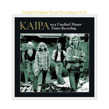
Álbuns.
Unedited Master Demo Recording (1974)
01. Saken Har Två Sidor (6:45)
02. Under Stora Gröna Träd (3:02)