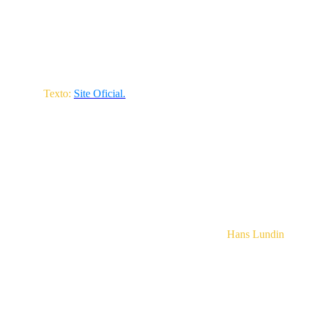
O álbum "Notes from the past" prova que é possível fazer uma ponte 
diferenças. Uma diferença importante neste momento é o uso mais ampl
Em 2005 Kaipa lançou o álbum "Mindrevolutions". Depois de gravar 
Em 2007 Kaipa lançou o álbum "Angling feelings" e foi seguido pelo
Urskog.
Texto:
Site Oficial
.
Hans Lundin
(Tec