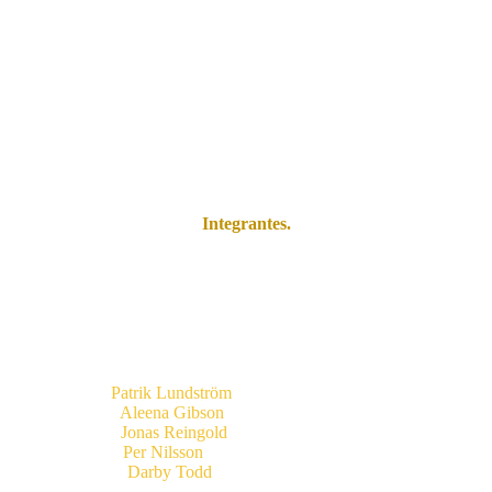
entre o passado e o presente, criando uma nova música progressiva que
o de todas as vozes da banda. Isto significa que, em várias músicas Pa
este álbum, Roine e Hans decidiram seguir caminhos separados.
s álbuns "In the wake of evolution" 2010 ", "Vittjar" de 2012, "Satt
Integrantes.
Atuais.
lados, Backing Vocals, 1973-1982, desde 2000, Vocais Principais, 197
Patrik Lundström
(Vocais, desde 2000)
Aleena Gibson
(Vocais, desde 2000)
Jonas Reingold
(Baixo, desde 2000)
Per Nilsson
(Guitarras, desde 2006)
Darby Todd
(Bateria, desde 2021)