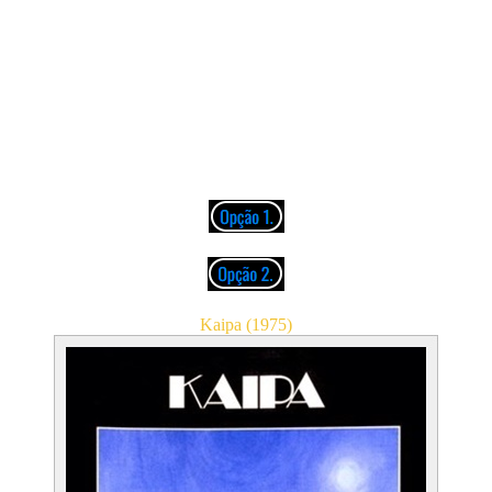
03. På Färd (12:34)
04. Taktus (3:48)
05. Folke (1:40)
06. Allting Har Sin Början Genom Solen (5:08)
07. Cirrus (1:09)
08. Akrobaternas Flykt (5:51)
09. Akrobaternas Dans
(Homage To S)
(2:32)
10. Nattens Affär (4:08)
11. Karavan (2:51)
Kaipa (1975)