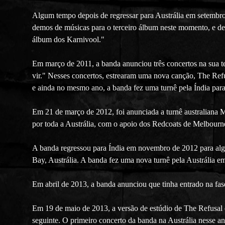
Algum tempo depois de regressar para Austrália em setembro,
demos de músicas para o terceiro álbum neste momento, e d
álbum dos Karnivool."
Em março de 2011, a banda anunciou três concertos na sua t
vir." Nesses concertos, estrearam uma nova canção, The Refu
e ainda no mesmo ano, a banda fez uma turnê pela Índia par
Em 21 de março de 2012, foi anunciada a turnê australiana M
por toda a Austrália, com o apoio dos Redcoats de Melbour
A banda regressou para Índia em novembro de 2012 para alg
Bay, Austrália. A banda fez uma nova turnê pela Austrália
Em abril de 2013, a banda anunciou que tinha entrado na fas
Em 19 de maio de 2013, a versão de estúdio de The Refusal es
seguinte. O primeiro concerto da banda na Austrália nesse an