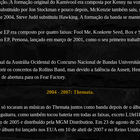
mação. A formação original do Karnivool era composta por Kenny na v
substituído por Jon Stockman e pouco depois, McKenzie também saiu, 
de 2004, Steve Judd substituiu Hawking. A formação da banda se mante
se EP era composto por quatro faixas: Fool Me, Konkrete Seed, Box e
ndo EP, Persona, lançado em março de 2001, como o seu primeiro trabal
al da Austrália Ocidental do Concurso Nacional de Bandas Universitári
rir os concertos da Rollins Band, mas devido a falência da Ansett, Hen
de abertura para os Fear Factory.
2004 - 2007: Themata.
 só tocaram as músicas do Themata juntos como banda depois de o álbum
guitarra, como também tocou bateria em todas as faixas, exceto L1fel1
o de 2005 e distribuído pela MGM Distribution. Em 23 de agosto de 2
 O álbum foi lançado nos EUA em 10 de abril de 2007 e no Reino Unid