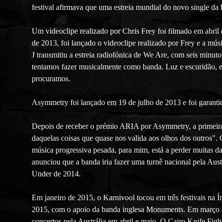
festival afirmava que uma estreia mundial do novo single da 
Um videoclipe realizado por Chris Frey foi filmado em abril
de 2013, foi lançado o videoclipe realizado por Frey e a músi
J transmitiu a estreia radiofónica de We Are, com seis min
tentamos fazer musicalmente como banda. Luz e escuridão, 
procuramos.
Asymmetry foi lançado em 19 de julho de 2013 e foi garant
Depois de receber o prémio ARIA por Asymmetry, a primeir
daquelas coisas que quase nos valida aos olhos dos outros".
música progressiva pesada, para mim, está a perder muitas da
anunciou que a banda iria fazer uma turnê nacional pela A
Under de 2014.
Em janeiro de 2015, o Karnivool tocou em três festivais na 
2015, com o apoio da banda inglesa Monuments. Em março d
concertos pela Austrália em abril e maio. O Cairo Knife Fig