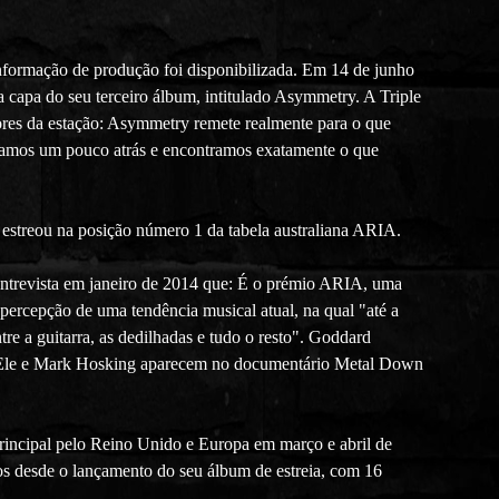
informação de produção foi disponibilizada. Em 14 de junho
 a capa do seu terceiro álbum, intitulado Asymmetry. A Triple
ores da estação: Asymmetry remete realmente para o que
ltamos um pouco atrás e encontramos exatamente o que
estreou na posição número 1 da tabela australiana ARIA.
trevista em janeiro de 2014 que: É o prémio ARIA, uma
percepção de uma tendência musical atual, na qual "até a
re a guitarra, as dedilhadas e tudo o resto". Goddard
4. Ele e Mark Hosking aparecem no documentário Metal Down
principal pelo Reino Unido e Europa em março e abril de
 desde o lançamento do seu álbum de estreia, com 16