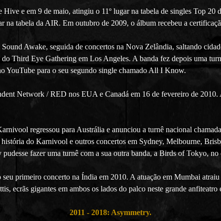
he Hive e em 9 de maio, atingiu o 11º lugar na tabela de singles Top 2
ar na tabela da AIR. Em outubro de 2009, o álbum recebeu a certificaçã
m Sound Awake, seguida de concertos na Nova Zelândia, saltando cidad
pal do Third Eye Gathering em Los Angeles. A banda fez depois uma tu
no YouTube para o seu segundo single chamado All I Know.
dent Network / RED nos EUA e Canadá em 16 de fevereiro de 2010. Ap
arnivool regressou para Austrália e anunciou a turnê nacional cham
história do Karnivool e outros concertos em Sydney, Melbourne, Bris
 pudesse fazer uma turnê com a sua outra banda, a Birds of Tokyo, no
o seu primeiro concerto na Índia em 2010. A atuação em Mumbai atraiu 
ttis, ecrãs gigantes em ambos os lados do palco neste grande anfiteatr
2011 - 2018: Asymmetry.