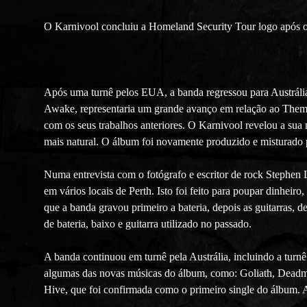
O Karnivool concluiu a Homeland Security Tour logo após 
Após uma turnê pelos EUA, a banda regressou para Austrál
Awake, representaria um grande avanço em relação ao Thema
com os seus trabalhos anteriores. O Karnivool revelou a su
mais natural. O álbum foi novamente produzido e misturado 
Numa entrevista com o fotógrafo e escritor de rock Stephen
em vários locais de Perth. Isto foi feito para poupar dinhe
que a banda gravou primeiro a bateria, depois as guitarras, 
de bateria, baixo e guitarra utilizado no passado.
A banda continuou em turnê pela Austrália, incluindo a tur
algumas das novas músicas do álbum, como: Goliath, Deadm
Hive, que foi confirmada como o primeiro single do álbum.