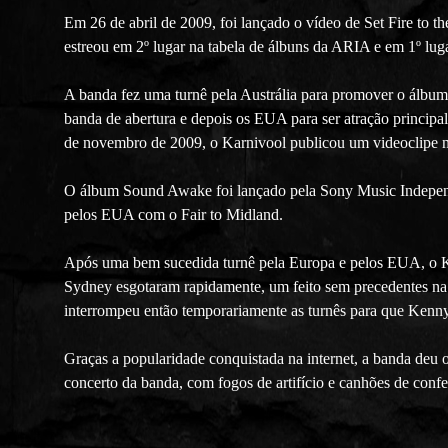
Em 26 de abril de 2009, foi lançado o vídeo de Set Fire to t
estreou em 2º lugar na tabela de álbuns da ARIA e em 1º lug
A banda fez uma turnê pela Austrália para promover o álbu
banda de abertura e depois os EUA para ser atração princi
de novembro de 2009, o Karnivool publicou um videoclipe 
O álbum Sound Awake foi lançado pela Sony Music Indepen
pelos EUA com o Fair to Midland.
Após uma bem sucedida turnê pela Europa e pelos EUA, o K
Sydney esgotaram rapidamente, um feito sem precedentes na 
interrompeu então temporariamente as turnês para que Kenny
Graças a popularidade conquistada na internet, a banda deu 
concerto da banda, com fogos de artifício e canhões de confe