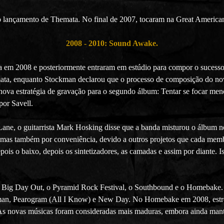
o lançamento de Themata. No final de 2007, tocaram na Great Americ
2008 - 2010: Sound Awake.
ia em 2008 e posteriormente entraram em estúdio para compor o suces
ta, enquanto Stockman declarou que o processo de composição do novo
a nova estratégia de gravação para o segundo álbum: Tentar se focar 
por Savell.
 Lane, o guitarrista Mark Hosking disse que a banda misturou o álbum 
iro, mas também por conveniência, devido a outros projetos que cada me
depois o baixo, depois os sintetizadores, as camadas e assim por diante
nê Big Day Out, o Pyramid Rock Festival, o Southbound e o Homebake.
an, Pearogram (All I Know) e New Day. No Homebake em 2008, estrear
 As novas músicas foram consideradas mais maduras, embora ainda mant