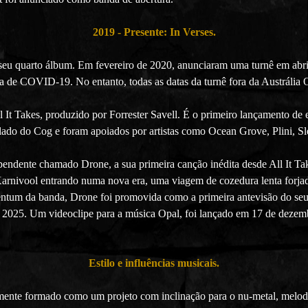
2019 - Presente: In Verses.
eu quarto álbum. Em fevereiro de 2020, anunciaram uma turnê em abril
 de COVID-19. No entanto, todas as datas da turnê fora da Austrália 
l It Takes, produzido por Forrester Savell. É o primeiro lançamento 
o lado do Cog e foram apoiados por artistas como Ocean Grove, Plini, 
pendente chamado Drone, a sua primeira canção inédita desde All It Ta
Karnivool entrando numa nova era, uma viagem de cozedura lenta forjada
ntum da banda, Drone foi promovida como a primeira antevisão do seu 
e 2025. Um videoclipe para a música Opal, foi lançado em 17 de dezem
Estilo e influências musicais.
almente formado como um projeto com inclinação para o nu-metal, melo