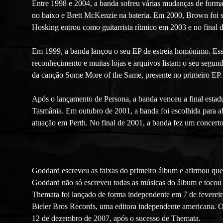
Entre 1998 e 2004, a banda sofreu várias mudanças de for
no baixo e Brett McKenzie na bateria. Em 2000, Brown foi 
Hosking entrou como guitarrista rítmico em 2003 e no final 
Em 1999, a banda lançou o seu EP de estreia homónimo. Es
reconhecimento e muitas lojas e arquivos listam o seu segu
da canção Some More of the Same, presente no primeiro EP.
Após o lançamento de Persona, a banda venceu a final estadu
Tasmânia. Em outubro de 2001, a banda foi escolhida para ab
atuação em Perth. No final de 2001, a banda fez um concerto 
Goddard escreveu as faixas do primeiro álbum e afirmou que
Goddard não só escreveu todas as músicas do álbum e tocou 
Themata foi lançado de forma independente em 7 de fevereir
Bieler Bros Records, uma editora independente americana.
12 de dezembro de 2007, após o sucesso de Themata.