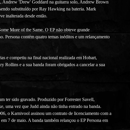
oz, Andrew 'Drew' Goddard na guitarra solo, Andrew Brown
sendo substituído por Ray Hawking na bateria. Mark
ve inalterada desde então.
 Some More of the Same. O EP não obteve grande
ho. Persona contém quatro temas inéditos e um relançamento
as e competiu na final nacional realizada em Hobart,
ry Rollins e a sua banda foram obrigados a cancelar a sua
 ter sido gravado. Produzido por Forrester Savell,
ke, uma vez que Judd ainda não tinha entrado na banda.
006, o Karnivool assinou um contrato de licenciamento com a
o em 7 de maio. A banda também relançou o EP Persona em