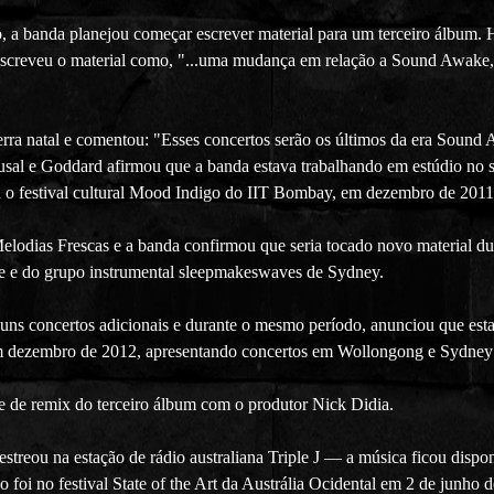
 a banda planejou começar escrever material para um terceiro álbum. H
escreveu o material como, "...uma mudança em relação a Sound Awake,
erra natal e comentou: "Esses concertos serão os últimos da era Soun
sal e Goddard afirmou que a banda estava trabalhando em estúdio no se
a o festival cultural Mood Indigo do IIT Bombay, em dezembro de 2011
elodias Frescas e a banda confirmou que seria tocado novo material dur
ne e do grupo instrumental sleepmakeswaves de Sydney.
uns concertos adicionais e durante o mesmo período, anunciou que est
 em dezembro de 2012, apresentando concertos em Wollongong e Sydney 
e de remix do terceiro álbum com o produtor Nick Didia.
treou na estação de rádio australiana Triple J — a música ficou dispon
o foi no festival State of the Art da Austrália Ocidental em 2 de junho