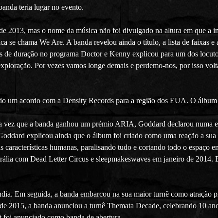
banda teria lugar no evento.
 de 2013, mas o nome da música não foi divulgado na altura em que a 
ca se chama We Are. A banda revelou ainda o título, a lista de faixas e
utos de duração no programa Doctor e Kenny explicou para um dos locut
exploração. Por vezes vamos longe demais e perdemo-nos, por isso vo
ido um acordo com a Density Records para a região dos EUA. O álbum 
a vez que a banda ganhou um prémio ARIA, Goddard declarou numa en
 Goddard explicou ainda que o álbum foi criado como uma reação a sua 
s características humanas, paralisando tudo e cortando todo o espaço ent
ustrália com Dead Letter Circus e sleepmakeswaves em janeiro de 201
Índia. Em seguida, a banda embarcou na sua maior turnê como atração 
e 2015, a banda anunciou a turnê Themata Decade, celebrando 10 anos
ht foi anunciado como banda de abertura.