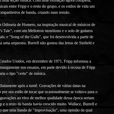
 em uma seção rítmica. Com uma formação agora completa,
is entre Fripp e o resto do grupo, e os estilos de vida um
 companheiros de banda, criando mais tensão.
da Odisseia de Homero, na inspiração musical de músicos de
's Tale", com um Mellotron monótono e o solo de guitarra
ls; e "Song of the Gulls", que foi desenvolvida a partir de
a uma orquestra. Burrell não gostou das letras de Sinfield e
 Estados Unidos, em dezembro de 1971, Fripp informou a
 amargamente nos ensaios, em parte devido à recusa de Fripp
ria o tipo "certo" de música.
iatamente após a turnê. Gravações de várias datas na
or seu estilo de tocar que ocasionalmente se voltava para o
, gravações ao vivo de melhor qualidade dessa época seriam
 e o resto da banda havia crescido muito. Wallace, Burrell e
do que uma banda de "improvisação", uma opinião da qual