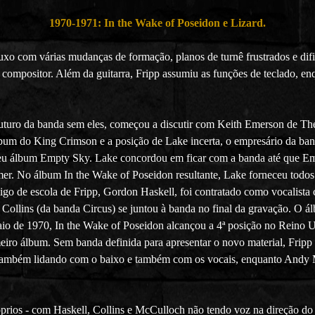
1970-1971: In the Wake of Poseidon e Lizard.
o com várias mudanças de formação, planos de turnê frustrados e difi
mpositor. Além da guitarra, Fripp assumiu as funções de teclado, enqu
uturo da banda sem eles, começou a discutir com Keith Emerson de Th
lbum do King Crimson e a posição de Lake incerta, o empresário da ban
r seu álbum Empty Sky. Lake concordou em ficar com a banda até que E
. No álbum In the Wake of Poseidon resultante, Lake forneceu todos os
go de escola de Fripp, Gordon Haskell, foi contratado como vocalista
 Collins (da banda Circus) se juntou à banda no final da gravação. O 
aio de 1970, In the Wake of Poseidon alcançou a 4ª posição no Reino 
eiro álbum. Sem banda definida para apresentar o novo material, Fripp
também lidando com o baixo e também com os vocais, enquanto Andy M
róprios - com Haskell, Collins e McCulloch não tendo voz na direção do 