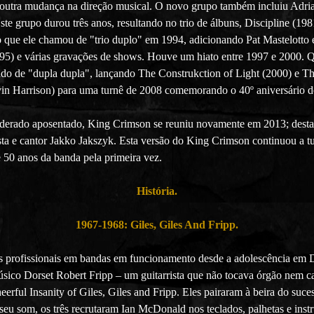
utra mudança na direção musical. O novo grupo também incluiu Adrian
e grupo durou três anos, resultando no trio de álbuns, Discipline (198
 que ele chamou de "trio duplo" em 1994, adicionando Pat Mastelotto e
1995) e várias gravações de shows. Houve um hiato entre 1997 e 2000. 
do de "dupla dupla", lançando The Construkction of Light (2000) e Th
vin Harrison) para uma turnê de 2008 comemorando o 40º aniversário 
siderado aposentado, King Crimson se reuniu novamente em 2013; desta 
ista e cantor Jakko Jakszyk. Esta versão do King Crimson continuou a t
e 50 anos da banda pela primeira vez.
História.
1967-1968: Giles, Giles And Fripp.
s profissionais em bandas em funcionamento desde a adolescência em Do
co Dorset Robert Fripp – um guitarrista que não tocava órgão nem can
eerful Insanity of Giles, Giles and Fripp. Eles pairaram à beira do suc
eu som, os três recrutaram Ian McDonald nos teclados, palhetas e ins