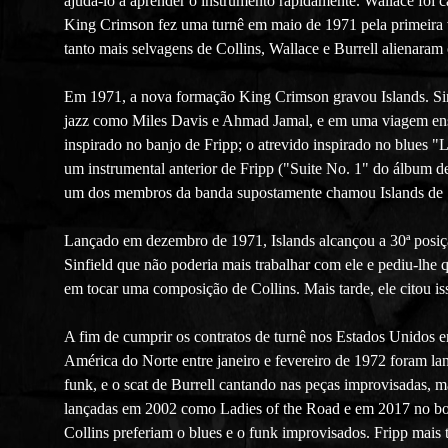
ajudá-lo a aprender o instrumento rapidamente. Wallace foi
King Crimson fez uma turnê em maio de 1971 pela primeira ve
tanto mais selvagens de Collins, Wallace e Burrell alienaram
Em 1971, a nova formação King Crimson gravou Islands. Sinf
jazz como Miles Davis e Ahmad Jamal, e em uma viagem ensol
inspirado no banjo de Fripp; o atrevido inspirado no blues "
um instrumental anterior de Fripp ("Suite No. 1" do álbum de 
um dos membros da banda supostamente chamou Islands de 
Lançado em dezembro de 1971, Islands alcançou a 30ª posiç
Sinfield que não poderia mais trabalhar com ele e pediu-lhe
em tocar uma composição de Collins. Mais tarde, ele citou i
A fim de cumprir os contratos de turnê nos Estados Unidos 
América do Norte entre janeiro e fevereiro de 1972 foram l
funk, e o scat de Burrell cantando nas peças improvisadas, 
lançadas em 2002 como Ladies of the Road e em 2017 no box S
Collins preferiam o blues e o funk improvisados. Fripp ma