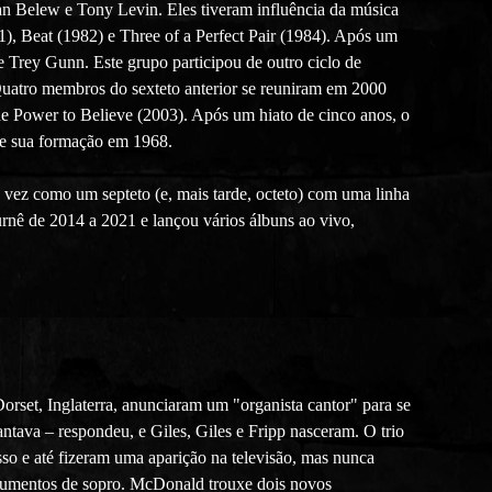
 Belew e Tony Levin. Eles tiveram influência da música
1), Beat (1982) e Three of a Perfect Pair (1984). Após um
 Trey Gunn. Este grupo participou de outro ciclo de
Quatro membros do sexteto anterior se reuniram em 2000
e Power to Believe (2003). Após um hiato de cinco anos, o
de sua formação em 1968.
vez como um septeto (e, mais tarde, octeto) com uma linha
urnê de 2014 a 2021 e lançou vários álbuns ao vivo,
rset, Inglaterra, anunciaram um "organista cantor" para se
tava – respondeu, e Giles, Giles e Fripp nasceram. O trio
esso e até fizeram uma aparição na televisão, mas nunca
trumentos de sopro. McDonald trouxe dois novos