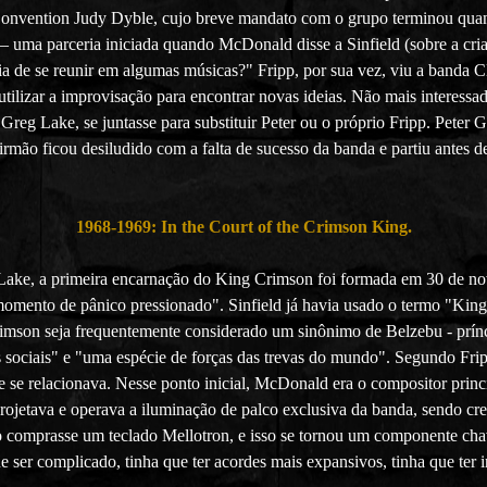
Convention Judy Dyble, cujo breve mandato com o grupo terminou quando 
 – uma parceria iniciada quando McDonald disse a Sinfield (sobre a cri
ria de se reunir em algumas músicas?" Fripp, por sua vez, viu a band
 utilizar a improvisação para encontrar novas ideias. Não mais interess
 Greg Lake, se juntasse para substituir Peter ou o próprio Fripp. Pete
irmão ficou desiludido com a falta de sucesso da banda e partiu antes d
1968-1969: In the Court of the Crimson King.
Lake, a primeira encarnação do King Crimson foi formada em 30 de no
mento de pânico pressionado". Sinfield já havia usado o termo "King 
mson seja frequentemente considerado um sinônimo de Belzebu - prínci
 sociais" e "uma espécie de forças das trevas do mundo". Segundo Fripp
 se relacionava. Nesse ponto inicial, McDonald era o compositor princi
 projetava e operava a iluminação de palco exclusiva da banda, sendo c
comprasse um teclado Mellotron, e isso se tornou um componente chav
e ser complicado, tinha que ter acordes mais expansivos, tinha que ter i