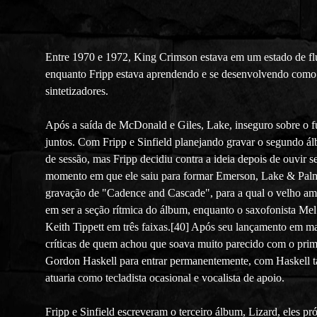
Entre 1970 e 1972, King Crimson estava em um estado de flux
enquanto Fripp estava aprendendo e se desenvolvendo como co
sintetizadores.
Após a saída de McDonald e Giles, Lake, inseguro sobre o f
juntos. Com Fripp e Sinfield planejando gravar o segundo á
de sessão, mas Fripp decidiu contra a ideia depois de ouvi
momento em que ele saiu para formar Emerson, Lake & Palmer
gravação de "Cadence and Cascade", para a qual o velho ami
em ser a seção rítmica do álbum, enquanto o saxofonista Mel
Keith Tippett em três faixas.[40] Após seu lançamento em m
críticas de quem achou que soava muito parecido com o prim
Gordon Haskell para entrar permanentemente, com Haskell 
atuaria como tecladista ocasional e vocalista de apoio.
Fripp e Sinfield escreveram o terceiro álbum, Lizard, eles p