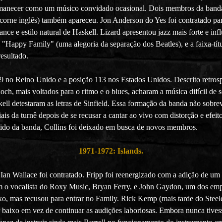
ermanecer como um músico convidado ocasional. Dois membros da band
orne inglês) também apareceu. Jon Anderson do Yes foi contratado para
nce e estilo natural de Haskell. Lizard apresentou jazz mais forte e inf
o "Happy Family" (uma alegoria da separação dos Beatles), e a faixa-tí
esultado.
 no Reino Unido e a posição 113 nos Estados Unidos. Descrito retrosp
, mais voltados para o ritmo e o blues, acharam a música difícil de se
ll detestaram as letras de Sinfield. Essa formação da banda não sobre
is da turnê depois de se recusar a cantar ao vivo com distorção e efeit
tido da banda, Collins foi deixado em busca de novos membros.
1971-1972: Islands.
Ian Wallace foi contratado. Fripp foi reenergizado com a adição de um
foram o vocalista do Roxy Music, Bryan Ferry, e John Gaydon, um dos e
xo, mas recusou para entrar no Family. Rick Kemp (mais tarde do Steel
r baixo em vez de continuar as audições laboriosas. Embora nunca tivess