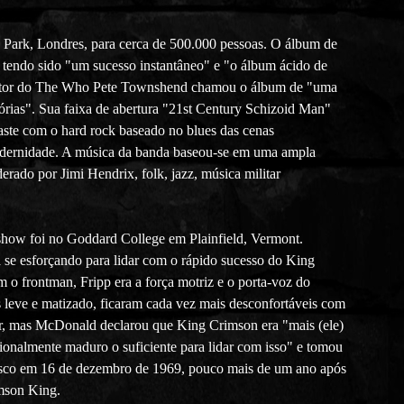
 Park, Londres, para cerca de 500.000 pessoas. O álbum de
o tendo sido "um sucesso instantâneo" e "o álbum ácido de
positor do The Who Pete Townshend chamou o álbum de "uma
tórias". Sua faixa de abertura "21st Century Schizoid Man"
raste com o hard rock baseado no blues das cenas
odernidade. A música da banda baseou-se em uma ampla
rado por Jimi Hendrix, folk, jazz, música militar
 show foi no Goddard College em Plainfield, Vermont.
a se esforçando para lidar com o rápido sucesso do King
 o frontman, Fripp era a força motriz e o porta-voz do
s leve e matizado, ficaram cada vez mais desconfortáveis com
iar, mas McDonald declarou que King Crimson era "mais (ele)
cionalmente maduro o suficiente para lidar com isso" e tomou
cisco em 16 de dezembro de 1969, pouco mais de um ano após
mson King.