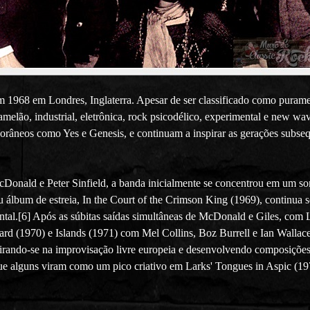
 1968 em Londres, Inglaterra. Apesar de ser classificado como purame
 gamelão, industrial, eletrônica, rock psicodélico, experimental e new 
porâneos como Yes e Genesis, e continuam a inspirar as gerações subse
cDonald e Peter Sinfield, a banda inicialmente se concentrou em um s
 álbum de estreia, In the Court of the Crimson King (1969), continua 
ental.[6] Após as súbitas saídas simultâneas de McDonald e Giles, com
zard (1970) e Islands (1971) com Mel Collins, Boz Burrell e Ian Walla
irando-se na improvisação livre europeia e desenvolvendo composiçõe
ue alguns viram como um pico criativo em Larks' Tongues in Aspic (197