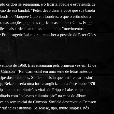
os dois se separaram, e o letrista, roadie e estrategista de
ação de sua banda): "Peter, devo dizer a você que sua banda
a Clouds no Marquee Club em Londres, o que o estimulou a
ado nas canções pop mais caprichosas de Peter Giles, Fripp
r Giles mais tarde chamou isso de um dos "movimentos
e Fripp sugerir Lake para preencher a posição de Peter Giles
vembro de 1968. Eles ensaiaram pela primeira vez em 13 de
Crimson" (Rei Carmesin) em uma série de letras antes de
pe dos demônios, Sinfield insistiu que um "rei carmesim"
, Belzebu seria uma forma anglicizada da frase árabe "B'il
pal, com contribuições vitais de Fripp e Lake, enquanto
reditado com "palavras e iluminação" na capa do álbum.
e do som inicial do Crimson. Sinfield descreveu o Crimson
nfluências estranhas. Se soasse, tipo, muito simples, nós