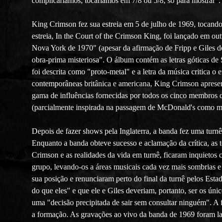
complicaríamos, tocaríamos em 7/8 ou 5/8, só para mostrar".
King Crimson fez sua estreia em 5 de julho de 1969, tocand
estreia, In the Court of the Crimson King, foi lançado em o
Nova York de 1970" (apesar da afirmação de Fripp e Giles 
obra-prima misteriosa". O álbum contém as letras góticas de
foi descrita como "proto-metal" e a letra da música critica 
contemporâneas britânica e americana, King Crimson apres
gama de influências fornecidas por todos os cinco membros do
(parcialmente inspirada na passagem de McDonald's como mús
Depois de fazer shows pela Inglaterra, a banda fez uma tur
Enquanto a banda obteve sucesso e aclamação da crítica, as 
Crimson e as realidades da vida em turnê, ficaram inquietos
grupo, levando-os a áreas musicais cada vez mais sombrias e
sua posição e renunciaram perto do final da turnê pelos Est
do que eles" e que ele e Giles deveriam, portanto, ser os ú
uma "decisão precipitada de sair sem consultar ninguém". 
a formação. As gravações ao vivo da banda de 1969 foram l