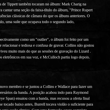
a de Tippett também tocaram no álbum: Mark Charig na
 cantar uma seção da faixa-título do álbum, "Prince Rupert
luências clássicas de câmara do que os álbuns anteriores. O
tulo, uma suíte que ocupava todo o segundo lado,
ectivamente como um "outlier", o álbum foi feito por um
 relacionar e tediosa e confusa de gravar. Collins não gostou
viveu muito mais do que as sessões de gravação do Lizard .
os eletrônicos em sua voz, e McCulloch partiu logo depois.
 novo membro e se juntou a Collins e Wallace para fazer um
mpresários da banda. A posição acabou indo para Raymond
eye Span) ensaiou com a banda, mas recusou a oferta final
e tocado baixo antes, Burrell tocava violão o suficiente para