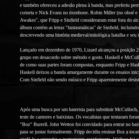
e também ofereceu a adesão plena à banda, mas preferiu p
corneta e Nick Evans no trombone. Robin Miller (no oboé e c
Awakes", que Fripp e Sinfield consideraram estar fora do alca
álbum contém as letras "fantasmáticas" de Sinfield, incluind
descrevendo uma história medieval/mitológica batalha e seu r
Lançado em dezembro de 1970, Lizard alcançou a posição 29
grupo em desacordo sobre método e gosto. Haskell e McCulloch
de como suas partes foram compostas, enquanto Fripp e Haske
Haskell deixou a banda amargamente durante os ensaios inicia
Com Sinfield não sendo músico e Fripp aparentemente desis
Após uma busca por um baterista para substituir McCulloch, 
teste de cantores e baixistas. Os vocalistas que tentaram 
"Boz" Burrell. John Wetton foi convidado para entrar no bai
para se juntar formalmente. Fripp decidiu ensinar Boz a toca