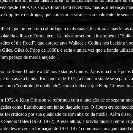
 capaz de instruir ainda mais Burrell no funcionamento do instrumento
z desde 1969. Os shows foram bem recebidos, mas as diferenças musica
 o Fripp livre de drogas, que começou a se afastar socialmente de seus
ield, que preferia uma abordagem mais suave, inspirou-se nas letras 
arada a Ibiza e Formentera. Islands apresentou a instrumental "Sailor
Ladies of the Road", que apresentava Wallace e Collins nos backing voca
Giles, Giles & Fripp de 1968), e seria a única vez que a banda utilizari
"um pedaço de merda arejado".
ão no Reino Unido e a 76ª nos Estados Unidos. Após uma turnê pelos
 que deixasse a banda. Em janeiro de 1972, a banda restante se separou
sso como "controle de qualidade", com a ideia de que King Crimson toca
em 1972, o King Crimson se reformou com a intenção de se separar imed
ançadas como Earthbound em junho daquele ano. O álbum era conhecido p
mas foi criticado por sua qualidade de som abaixo da média. Além disso
ailors 'Tales (1970–1972). A essa altura, a brecha musical entre Fripp
is tarde descreveria a formação de 1971-1972 como mais uma jam band 