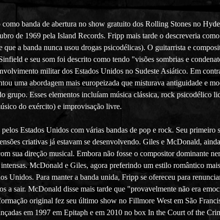
o como banda de abertura no show gratuito dos Rolling Stones no Hyde
utubro de 1969 pela Island Records. Fripp mais tarde o descreveria com
de que a banda nunca usou drogas psicodélicas). O guitarrista e com
 Sinfield e seu som foi descrito como tendo "visões sombrias e condena
o envolvimento militar dos Estados Unidos no Sudeste Asiático. Em cont
entou uma abordagem mais europeizada que misturava antiguidade e m
 grupo. Esses elementos incluíam música clássica, rock psicodélico lide
ico do exército) e improvisação livre.
nê pelos Estados Unidos com várias bandas de pop e rock. Seu primeiro
tensões criativas já estavam se desenvolvendo. Giles e McDonald, aind
 com sua direção musical. Embora não fosse o compositor dominante nem
 intensas. McDonald e Giles, agora preferindo um estilo romântico mai
ados Unidos. Para manter a banda unida, Fripp se ofereceu para renunc
nicos a sair. McDonald disse mais tarde que "provavelmente não era emo
A formação original fez seu último show no Fillmore West em São Fran
ançadas em 1997 em Epitaph e em 2010 no box In the Court of the Cri