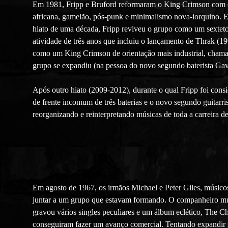
Em 1981, Fripp e Bruford reformaram o King Crimson com o
africana, gamelão, pós-punk e minimalismo nova-iorquino. Est
hiato de uma década, Fripp reviveu o grupo como um sexteto
atividade de três anos que incluiu o lançamento de Thrak (
como um King Crimson de orientação mais industrial, chama
grupo se expandiu (na pessoa do novo segundo baterista Ga
Após outro hiato (2009-2012), durante o qual Fripp foi con
de frente incomum de três baterias e o novo segundo guitarr
reorganizando e reinterpretando músicas de toda a carreira d
Em agosto de 1967, os irmãos Michael e Peter Giles, músico
juntar a um grupo que estavam formando. O companheiro músi
gravou vários singles peculiares e um álbum eclético, The Ch
conseguiram fazer um avanço comercial. Tentando expandir s