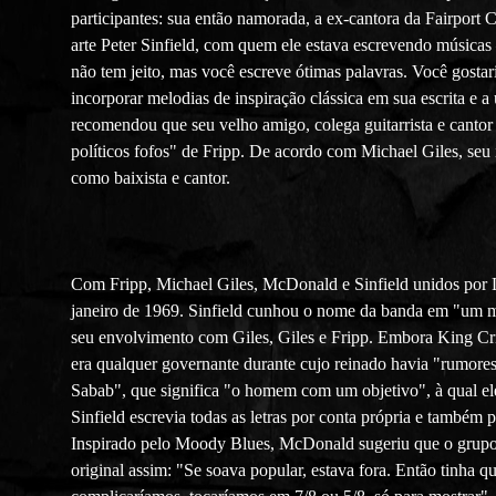
participantes: sua então namorada, a ex-cantora da Fairport 
arte Peter Sinfield, com quem ele estava escrevendo músicas
não tem jeito, mas você escreve ótimas palavras. Você gosta
incorporar melodias de inspiração clássica em sua escrita e a
recomendou que seu velho amigo, colega guitarrista e cantor
políticos fofos" de Fripp. De acordo com Michael Giles, seu 
como baixista e cantor.
Com Fripp, Michael Giles, McDonald e Sinfield unidos por 
janeiro de 1969. Sinfield cunhou o nome da banda em "um mo
seu envolvimento com Giles, Giles e Fripp. Embora King Cri
era qualquer governante durante cujo reinado havia "rumores
Sabab", que significa "o homem com um objetivo", à qual ele
Sinfield escrevia todas as letras por conta própria e também
Inspirado pelo Moody Blues, McDonald sugeriu que o grupo 
original assim: "Se soava popular, estava fora. Então tinha qu