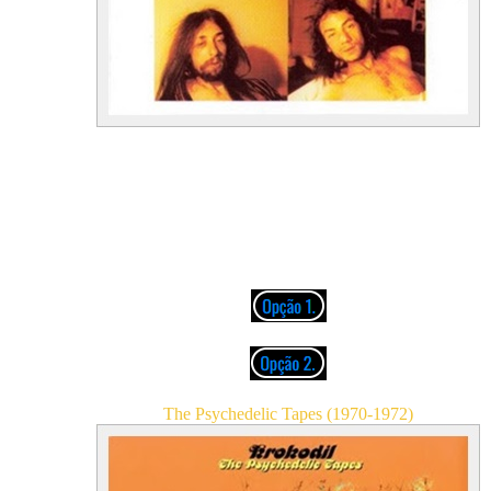
01. Marzipan
02. And I Know
03. Rabatz
04. Was There A Time
05. Schooldays
06. Song No. 2
(Thought Under Bad Conditions)
07. The 12th Of March
The Psychedelic Tapes (1970-1972)