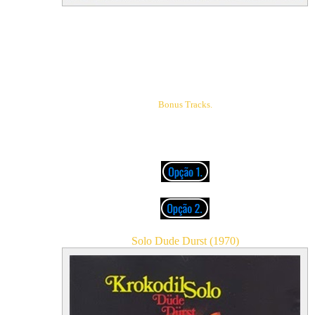
01. Get Your Personality Together
02. Light Of Day
03. Sunlights Beautiful Daughter
04. Tell Me What You Want
(Tell Tale)
05. Blue Flashing Circle
06. Snow White And Blue
07. Human Bondage
Bonus Tracks.
08. Gipsy Man
09. That's What I Do
10. Stehaufmadchen
(Trailer)
Solo Dude Durst (1970)