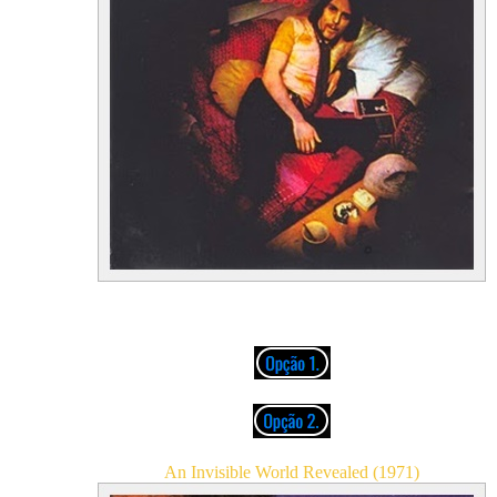
01. Chemical Harvest
02. The Sound of Sunshine
An Invisible World Revealed (1971)