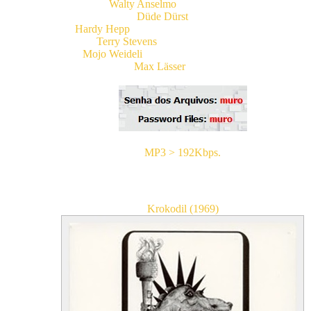
Walty Anselmo
(Guitarra, Vocais)
Düde Dürst
(Bateria)
Hardy Hepp
(Vocais, Piano, Violino, 1969-1970)
Terry Stevens
(Baixo, Guitarra, Vocais)
Mojo Weideli
(Harm
ô
nica, Flauta, Percussão)
Max Lässer
(Guitarra)
MP3 > 192Kbps.
Álbuns.
Krokodil (1969)