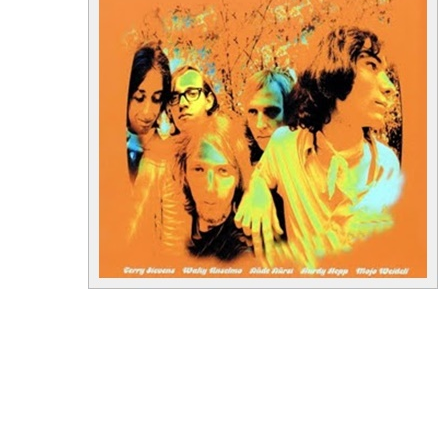
01. The Creator Has a Master Plan
02. Stehaufmädchen
(Part 1)
03. Marzipan
(Live)
04. Stehaufmädchen
(Part 2)
05. You're Still a Part of Me
(Live)
06. Stehaufmädchen
(Part 3)
07. Odyssey in Om
(Live)
08. Raga