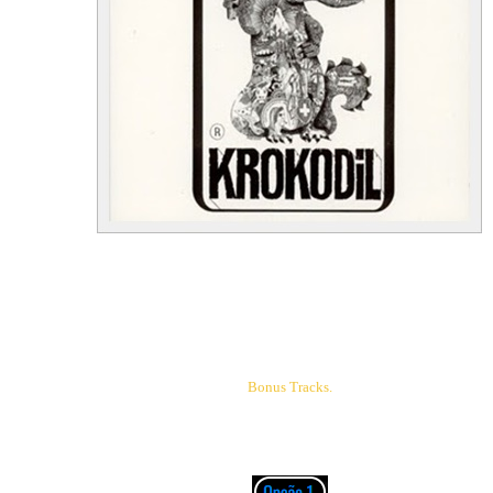
01. Morning Dew
02. You're a Part Of Me
03. All Alone
04. Mis Blues
05. Prayer
06. Watchin' Chain
07. Dabble In OM
Bonus Tracks.
08. Don't Make Promises
09. Hurra! Alive
10. Camel Stop