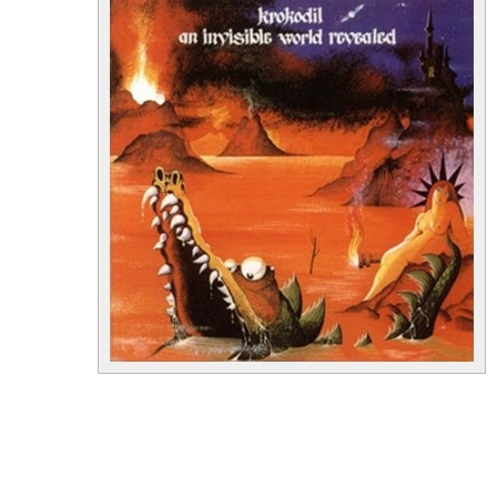
01. Lady of Attraction
02. With Little Miss Trimmings
03. Odyssey in Om
04. Green Fly
05. Looking at Time
06. Last Doors