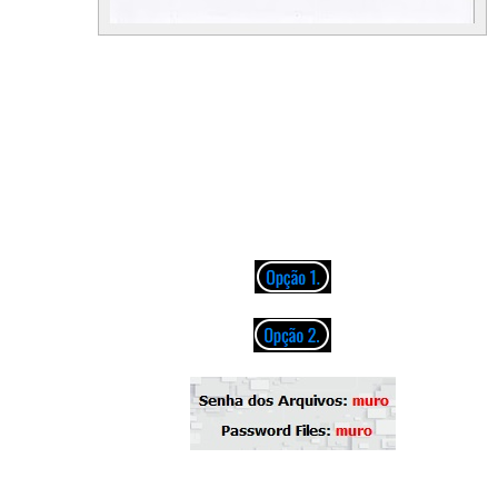
01. Talking World War 3 Blues
02. All I Ever Wanted
03. Daybreak
04. Skylab
05. Two To Twelf
06. That's All Right, Mama
07. Linger
08. Little Girl
09. Billy Dee
10. There You Stand Entangled
Perguntas, avisos ou problemas no blog, entre em contato através do e