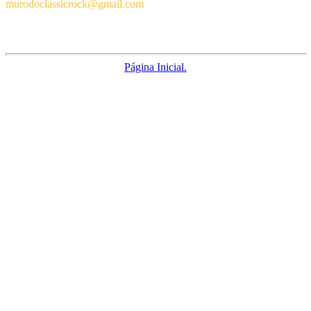
murodoclassicrock@gmail.com
Por vários motivos esse Blog não atende pedidos de discografias, e-ma
ignorando este aviso serão ignorados.
Página Inicial.