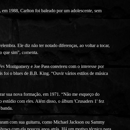
, em 1988, Carlton foi baleado por um adolescente, sem
lembra. Ele diz não ter notado diferenças, ao voltar a tocar,
ro que sim”, comenta.
e Wes Montgomery e Joe Pass conviveu com o interesse por
s foi o blues de B.B. King. “Ouvir vários estilos de música
tegrar sua nova formação, em 1971. “Não me esqueço do
o estúdio com eles. Além disso, o álbum 'Crusaders 1' fez
 banda.
ontaram com sua guitarra, como Michael Jackson ou Sammy
 shows com ela poucos anos atrás. Há um motivo técnico para