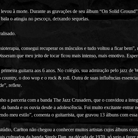
 levou à morte. Durante as gravações de seu álbum “On Solid Ground”
 bala o atingiu no pescoço, deixando sequelas.
alisado.
oterapia, consegui recuperar os músculos e tudo voltou a ficar bem”, re
isseram que meu jeito de tocar ficou mais intenso, mais emotivo. Espe
 primeira guitarra aos 6 anos. No colégio, sua admiração pelo jazz d
ountry, o doo wop e o rock & roll. Outra de suas influências essenciai
e”, reflete.
rinho a parceria com a banda The Jazz Crusaders, que o convidou a in
s da banda e os ouvia desde a adolescência. Foi muito excitante entrar n
endo meu estilo”, comenta o guitarrista, que gravou 13 álbuns com essa
túdio, Carlton não chegou a conhecer muitos artistas cujos álbuns c
ais cultuados da banda Steely Dan, na década de 1970, só veio a fazer