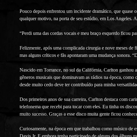
Pouco depois enfrentou um incidente dramático, que quase o
qualquer motivo, na porta de seu estúdio, em Los Angeles. A
“Perdi uma das cordas vocais e meu braço esquerdo ficou par
Felizmente, após uma complicada cirurgia e nove meses de fisi
mas alguns críticos e fãs apontaram uma mudança sonora. “D
Nascido em Torrance, no sul da Califórnia, Carlton ganhou a
gêneros musicais que dominavam as rádios na época, como o c
desde muito cedo deve ter contribuído para minha versatilidad
Dos primeiros anos de sua carreira, Carlton destaca com ca
telefonema que recebi para tocar com eles. Eu tinha os disco
muito sucesso. Graças a esse disco muita gente ficou conhec
Curiosamente, na época em que trabalhou como músico de es
Davis Jr. E embora tenha participado de alguns dos álbuns m