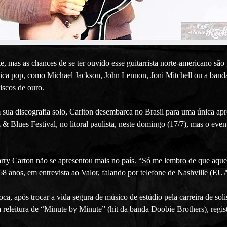
, mas as chances de se ter ouvido esse guitarrista norte-americano são
ica pop, como Michael Jackson, John Lennon, Joni Mitchell ou a banda 
iscos de ouro.
em sua discografia solo, Carlton desembarca no Brasil para uma única 
z & Blues Festival, no litoral paulista, neste domingo (17/7), mas o ev
arry Carton não se apresentou mais no país. “Só me lembro de que aque
68 anos, em entrevista ao Valor, falando por telefone de Nashville (EU
ca, após trocar a vida segura de músico de estúdio pela carreira de s
a releitura de “Minute by Minute” (hit da banda Doobie Brothers), reg