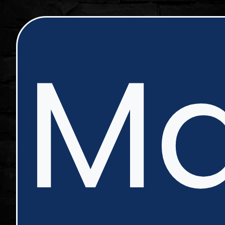
ip
Ma