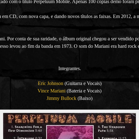
nçado com o título Perpetuum Mobile. Apenas 100 cópias demo foram p
 em CD, com nova capa, e dando novos títulos as faixas. Em 2012, a
ni. Por conta de sua raridade, o álbum original chegou a ser vendido
cesso levou ao fim da banda em 1973. O som do Mariani era hard rock e 
Integrantes.
Eric Johnson
(Guitarra e Vocais)
Vince Mariani
(Bateria e Vocais)
Jimmy Bullock
(Baixo)