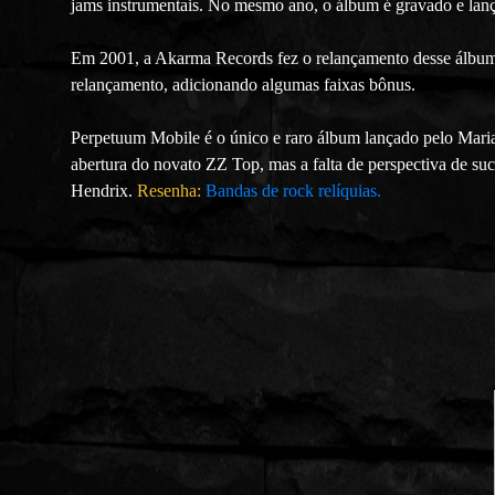
jams instrumentais. No mesmo ano, o álbum é gravado e la
Em 2001, a Akarma Records fez o relançamento desse álbum
relançamento, adicionando algumas faixas bônus.
Perpetuum Mobile é o único e raro álbum lançado pelo Maria
abertura do novato ZZ Top, mas a falta de perspectiva de su
Hendrix.
Resenha:
Bandas de rock relíquias.