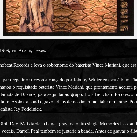
 1969, em Austin, Texas.
nobeat Records e leva o sobrenome do baterista Vince Mariani, que er
ara repetir o sucesso alcançado por Johnny Winter em seu álbum The 
tatou o requisitado baterista Vince Mariani, que prontamente aceitou pa
rrista de 16 anos, para se juntar ao grupo. Bob Trenchard foi o escolh
lbum. Assim, a banda gravou duas demos instrumentais sem nome. Pou
ocalista Jay Podolnick.
Birth Day. Mais tarde, a banda gravaria outro single Memories Lost an
s vocais. Darrell Peal também se juntaria a banda. Antes de gravar o á