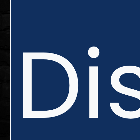
in
Di