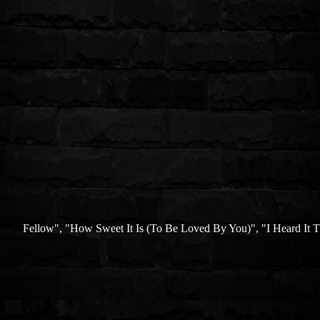
Fellow", "How Sweet It Is (To Be Loved By You)", "I Heard It 