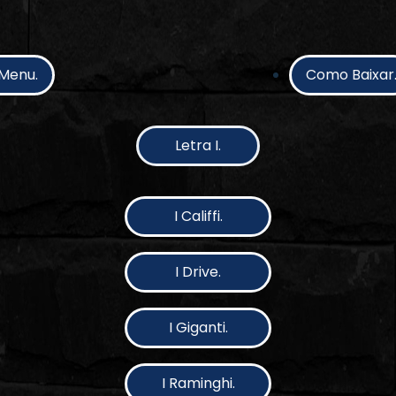
Menu.
Como Baixar
Letra I.
I Califfi.
I Drive.
I Giganti.
I Raminghi.