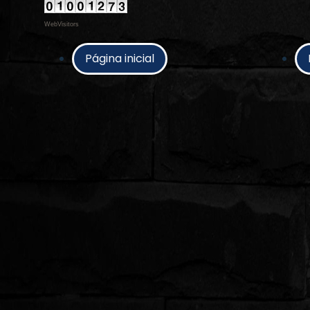
WebVisitors
Página inicial