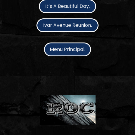
It’s A Beautiful Day.
Ivar Avenue Reunion.
Menu Principal.