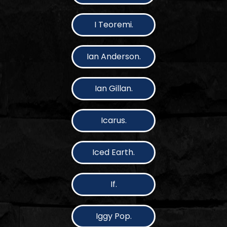
I Teoremi.
Ian Anderson.
Ian Gillan.
Icarus.
Iced Earth.
If.
Iggy Pop.