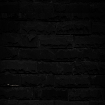
in
WebVisitors