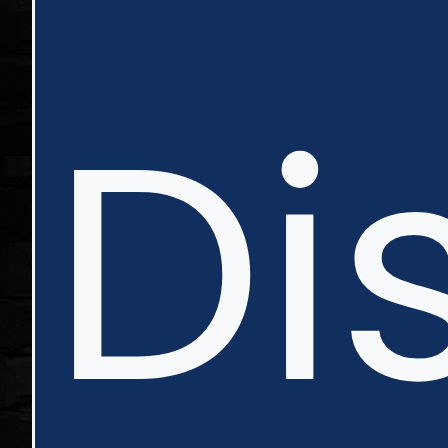
nte
Di