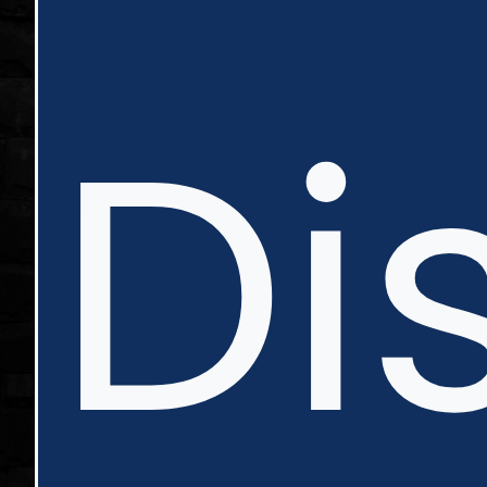
in
Di