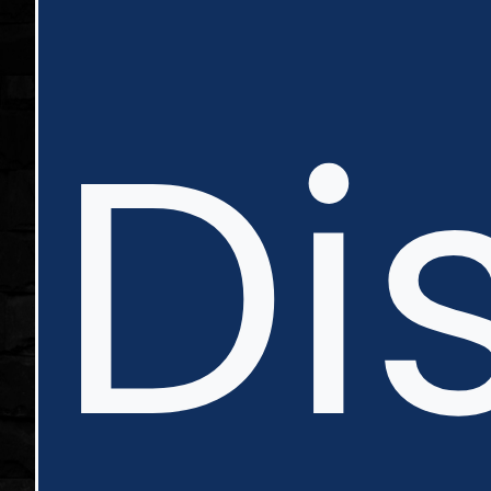
in
Di