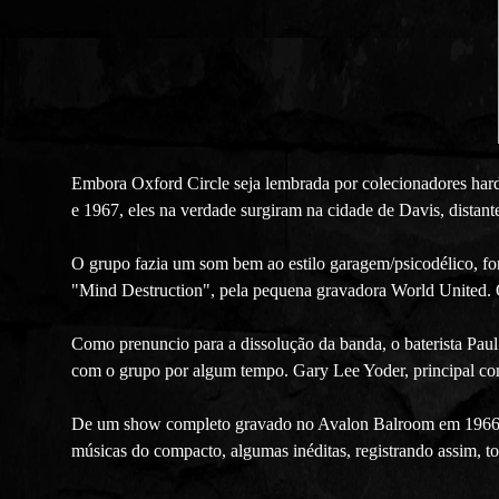
Embora Oxford Circle seja lembrada por colecionadores hard
e 1967, eles na verdade surgiram na cidade de Davis, distante
O grupo fazia um som bem ao estilo garagem/psicodélico, f
"Mind Destruction", pela pequena gravadora World United. O
Como prenuncio para a dissolução da banda, o baterista Paul 
com o grupo por algum tempo. Gary Lee Yoder, principal com
De um show completo gravado no Avalon Balroom em 1966 c
músicas do compacto, algumas inéditas, registrando assim, to