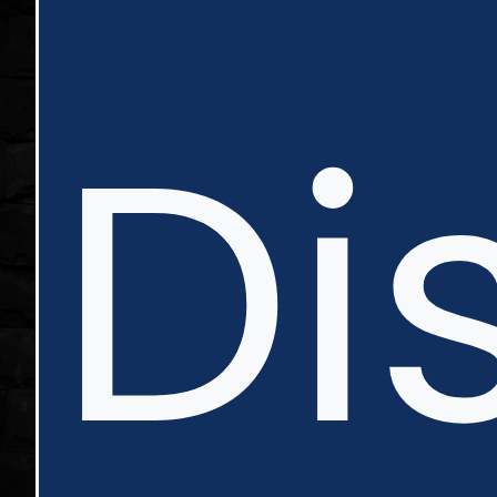
nte
Di