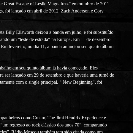
The Great Escape of Leslie Magnafuzz” em outubro de 2011.
gs, foi lançado em abril de 2012. Zach Anderson e Cory
 Billy Ellsworth deixou a banda em julho, e foi substituído
jando um “teste de estrada" na Europa. Em 11 de dezembro
 Em fevereiro, no dia 11, a banda anunciou seu quarto álbum
rabalho em seu quinto álbum já havia começado. Eles
ra ser lançado em 29 de setembro e que haveria uma turnê de
untamente com o single principal, " New Beginning", foi
ompanheiros como Cream, The Jimi Hendrix Experience e
 “um regresso ao rock clássico dos anos 70”, comparando
ycles”, Rádio Moscou também tem sido citada como um