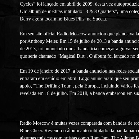
Cycles” foi lançado em abril de 2009, desta vez autoproduz
Um álbum de inéditas intitulado “3 & 3 Quarters”, uma cole
Berry agora tocam no Blues Pills, na Suécia.
Em seu site oficial Radio Moscow anunciou que planejava la
por Anthony Meier. Em 15 de julho de 2013 a banda anuncio
de 2013, foi anunciado que a banda iria começar a gravar se
que seria chamado “Magical Dirt”. O álbum foi lançado no d
Em 19 de janeiro de 2017, a banda anunciou nas redes socia
entraram em estúdio em abril. Logo anunciaram que seu prim
apoio, "The Drifting Tour", pela Europa, incluindo vários fe
revelada em 18 de julho. Em 2018, a banda embarcou em sua 
Radio Moscow é muitas vezes comparada com bandas de rock
Blue Cheer. Revendo o álbum auto intitulado da banda para
algumas músicas com artistas como Ram Jam, The Allman B