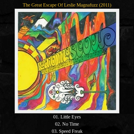
The Great Escape Of Leslie Magnafuzz (2011)
01. Little Eyes
02. No Time
03. Speed Freak