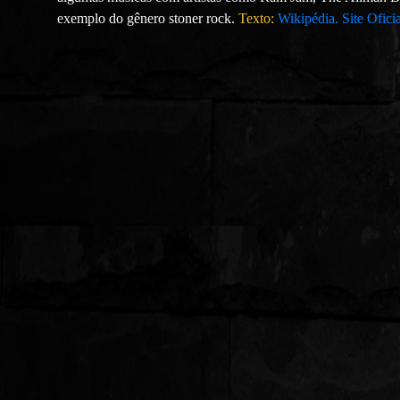
exemplo do gênero stoner rock.
Texto:
Wikipédia.
Site Oficia