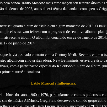
ido pela banda. Radio Moscow mais tarde lançou seu terceiro álbum “
ção de demos de 2003, antes da existência da banda e com apenas Grig
nçar seu quarto álbum de estúdio em algum momento de 2013. O baixista
u que eles estavam felizes com o progresso de seu novo álbum e plane
u mais recente álbum. O álbum foi concluído em 22 de Janeiro de 2014.
ia 17 de junho de 2014.
is que havia assinado contrato com a Century Media Records e que o t
eiro álbum com a nova gravadora, New Beginnings, estava previsto pa
stivais, com a participação especial do Kaleidobolt. A arte do álbum, j
primeira turnê australiana.
Estilo Musical e Influências.
 e blues dos anos 1960 e 1970, particularmente com os poderosos c
 o site de música AllMusic, Greg Prato descreveu o som do grupo como
rothers Band e The Jeff Beck Group. Após o lançamento de “Brain C