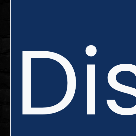
in
Di