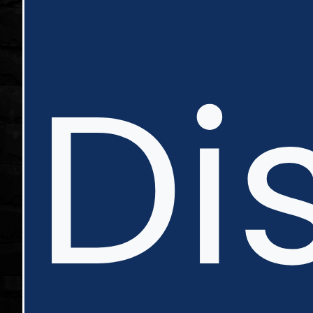
in
Di