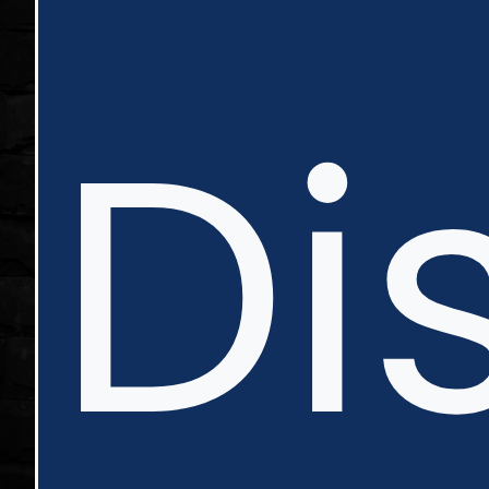
in
Di