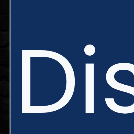
in
Di