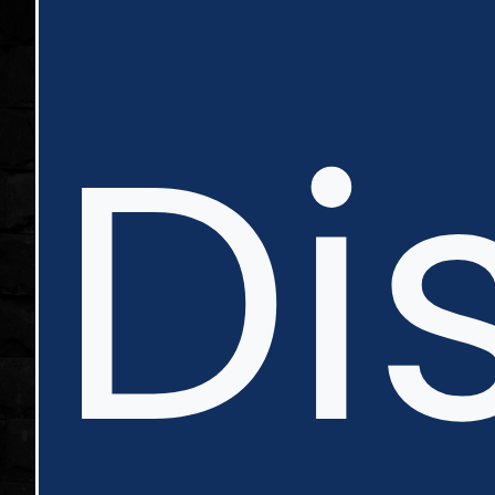
nte
Di