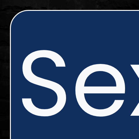
ip
Se