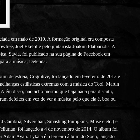
iada em maio de 2010. A formação original era composta
wtree, Joel Ekelöf e pelo guitarrista Joakim Platbarzdis. A
sica, Savia, foi publicado na sua página de Facebook em
 para a música, Delenda.
um de estreia, Cognitive, foi lançado em fevereiro de 2012 e
melhanças estilísticas extremas com a música do Tool. Martin
lém disso, não acho mesmo que haja nada para discutir,
am defeitos em vez de ver a música pelo que ela é, boa ou
nd Cambria, Silverchair, Smashing Pumpkins, Muse e etc.) e
llurian, foi lançado a 4 de novembro de 2014. O álbum foi
r Adam Ayan. Lykaia é o terceiro álbum do Soen, lançado