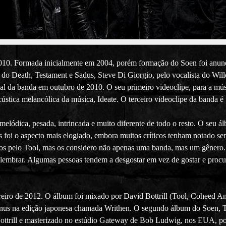
010. Formada inicialmente em 2004, porém formação do Soen foi anunc
a do Death, Testament e Sadus, Steve Di Giorgio, pelo vocalista do Willo
cial da banda em outubro de 2010. O seu primeiro videoclipe, para a mú
ústica melancólica da música, Ideate. O terceiro videoclipe da banda é
ódica, pesada, intrincada e muito diferente de todo o resto. O seu álb
os foi o aspecto mais elogiado, embora muitos críticos tenham notado se
 pelo Tool, mas os considero não apenas uma banda, mas um gênero. A
mbrar. Algumas pessoas tendem a desgostar em vez de gostar e procur
reiro de 2012. O álbum foi mixado por David Bottrill (Tool, Coheed A
nus na edição japonesa chamada Writhen. O segundo álbum do Soen, Te
ottrill e masterizado no estúdio Gateway de Bob Ludwig, nos EUA, po