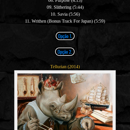
08. Purpose (4:13)
09. Slithering (5:44)
10. Savia (5:56)
11. Writhen (Bonus Track For Japan) (5:59)
Tellurian (2014)