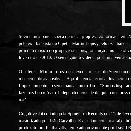
Soen é uma banda sueca de metal progressivo formada em 2
pelo ex - baterista do Opeth, Martin Lopez, pelo ex - baixist
primeira música do grupo, Fraccions, foi lançada no site ofi
fevereiro de 2012. O seu segundo videoclipe é uma versão ac
O baterista Martin Lopez descreveu a música do Soen como mel
recebeu críticas positivas. A proficiência técnica dos membr
Lopez comentou a semelhança com o Tool: "Somos inspirados
fazemos boa música, independentemente de quem nos possa le
má".
Cognitive foi editado pela Spinefarm Records em 15 de feve
masterizado por João Carvalho. Existe também uma faixa bó
produzido por Platbarzdis, remixado novamente por David B