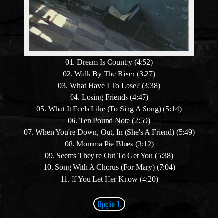
01. Dream Is Country (4:52)
02. Walk By The River (3:27)
03. What Have I To Lose? (3:38)
04. Losing Friends (4:47)
05. What It Feels Like
(To Sing A Song)
(5:14)
06. Ten Pound Note (2:59)
07. When You're Down, Out, In
(She's A Friend)
(5:49)
08. Momma Pie Blues (3:12)
09. Seems They're Out To Get You (5:38)
10. Song With A Chorus
(For Mary)
(7:04)
11. If You Let Her Know (4:20)