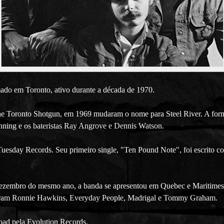
mado em Toronto, ativo durante a década de 1970.
ronto Shotgun, em 1969 mudaram o nome para Steel River. A formaçã
Dunning e os bateristas Ray Angrove e Dennis Watson.
sday Records. Seu primeiro single, "Ten Pound Note", foi escrito com
ezembro do mesmo ano, a banda se apresentou em Quebec e Maritimes.
taram Ronnie Hawkins, Everyday People, Madrigal e Tommy Graham.
oad pela Evolution Records.