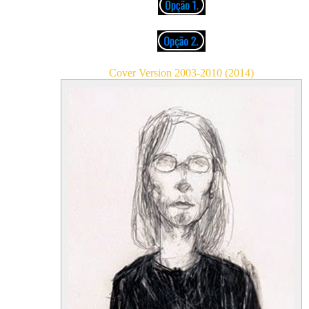
Cover Version 2003-2010 (2014)