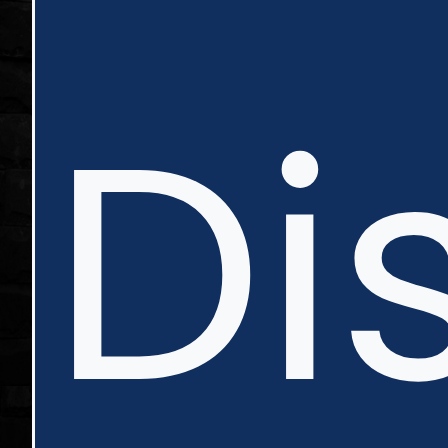
nte
Di