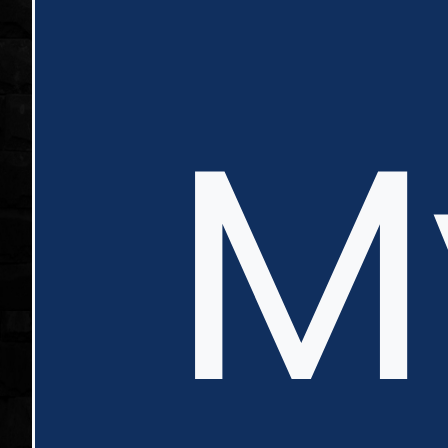
nte
M