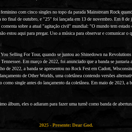
l feminino com cinco singles no topo da parada Mainstream Rock quand
 no final de outubro, e "25" foi lançada em 13 de novembro. Em 8 de 
omenta sobre a atual "agitação civil" mundial: "O mundo tem estado e
ão estou aqui para pregar. Uso a música para observar e comunicar o 
o You Selling For Tour, quando se juntou ao Shinedown na Revolutions
Tennessee. Em março de 2022, foi anunciado que a banda se juntaria 
lho de 2022, a banda se apresentou no Rock Fest em Cadott, Wisconsin
ançamento de Other Worlds, uma coletânea contendo versões alternati
o como single antes do lançamento da coletânea. Em maio de 2023, a b
ximo álbum, eles o adiaram para fazer uma turnê como banda de abert
2025 - Presente: Dear God.