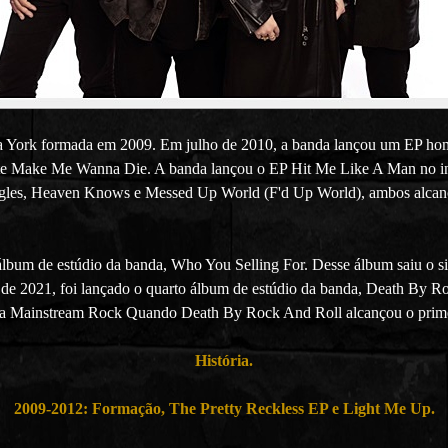
a York formada em 2009. Em julho de 2010, a banda lançou um EP hom
ente Make Me Wanna Die. A banda lançou o EP Hit Me Like A Man no in
singles, Heaven Knows e Messed Up World (F'd Up World), ambos alca
álbum de estúdio da banda, Who You Selling For. Desse álbum saiu o s
e 2021, foi lançado o quarto álbum de estúdio da banda, Death By Roc
ada Mainstream Rock Quando Death By Rock And Roll alcançou o prime
História.
2009-2012: Formação, The Pretty Reckless EP e Light Me Up.