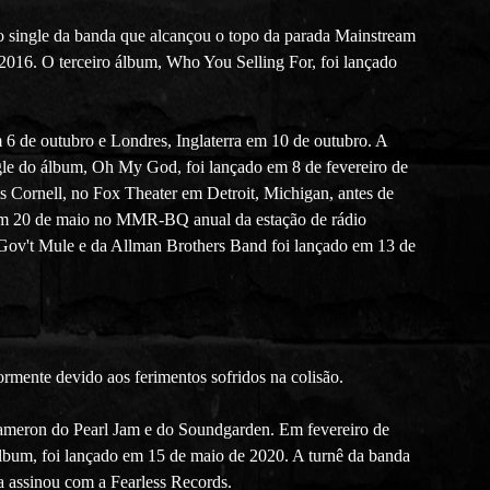
o single da banda que alcançou o topo da parada Mainstream
016. O terceiro álbum, Who You Selling For, foi lançado
 de outubro e Londres, Inglaterra em 10 de outubro. A
gle do álbum, Oh My God, foi lançado em 8 de fevereiro de
s Cornell, no Fox Theater em Detroit, Michigan, antes de
 em 20 de maio no MMR-BQ anual da estação de rádio
ov't Mule e da Allman Brothers Band foi lançado em 13 de
rmente devido aos ferimentos sofridos na colisão.
ameron do Pearl Jam e do Soundgarden. Em fevereiro de
lbum, foi lançado em 15 de maio de 2020. A turnê da banda
 assinou com a Fearless Records.