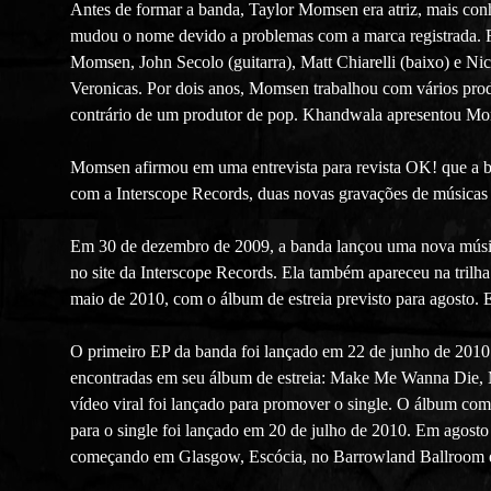
Antes de formar a banda, Taylor Momsen era atriz, mais con
mudou o nome devido a problemas com a marca registrada. 
Momsen, John Secolo (guitarra), Matt Chiarelli (baixo) e N
Veronicas. Por dois anos, Momsen trabalhou com vários pro
contrário de um produtor de pop. Khandwala apresentou Mo
Momsen afirmou em uma entrevista para revista OK! que a b
com a Interscope Records, duas novas gravações de música
Em 30 de dezembro de 2009, a banda lançou uma nova música
no site da Interscope Records. Ela também apareceu na trilha
maio de 2010, com o álbum de estreia previsto para agosto
O primeiro EP da banda foi lançado em 22 de junho de 2010 
encontradas em seu álbum de estreia: Make Me Wanna Die,
vídeo viral foi lançado para promover o single. O álbum co
para o single foi lançado em 20 de julho de 2010. Em agost
começando em Glasgow, Escócia, no Barrowland Ballroom 