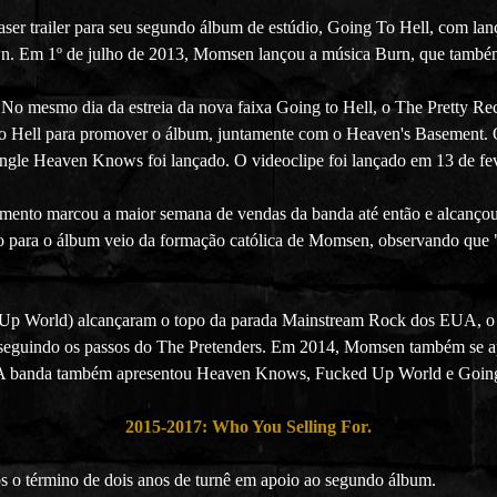
ser trailer para seu segundo álbum de estúdio, Going To Hell, com lan
n. Em 1º de julho de 2013, Momsen lançou a música Burn, que também
No mesmo dia da estreia da nova faixa Going to Hell, o The Pretty Re
o Hell para promover o álbum, juntamente com o Heaven's Basement. O 
gle Heaven Knows foi lançado. O videoclipe foi lançado em 13 de fev
mento marcou a maior semana de vendas da banda até então e alcançou 
o para o álbum veio da formação católica de Momsen, observando que 
p World) alcançaram o topo da parada Mainstream Rock dos EUA, o T
, seguindo os passos do The Pretenders. Em 2014, Momsen também se a
ns. A banda também apresentou Heaven Knows, Fucked Up World e Going
2015-2017: Who You Selling For.
 o término de dois anos de turnê em apoio ao segundo álbum.