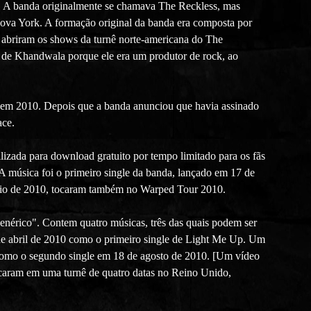
l. A banda originalmente se chamava The Reckless, mas
va York. A formação original da banda era composta por
e abriram os shows da turnê norte-americana do The
 de Khandwala porque ele era um produtor de rock, ao
a em 2010. Depois que a banda anunciou que havia assinado
ace.
zada para download gratuito por tempo limitado para os fãs
 A música foi o primeiro single da banda, lançado em 17 de
maio de 2010, tocaram também no Warped Tour 2010.
enérico". Contem quatro músicas, três das quais podem ser
 abril de 2010 como o primeiro single de Light Me Up. Um
 como o segundo single em 18 de agosto de 2010. [Um vídeo
rcaram em uma turnê de quatro datas no Reino Unido,