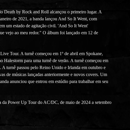
o Death by Rock and Roll alcançou o primeiro lugar. A
janeiro de 2021, a banda lançou And So It Went, com
m um estado de agitação civil. 'And So It Went'
que vejo ao meu redor." O álbum foi lançado em 12 de
 Live Tour. A turnê começou em 1º de abril em Spokane,
ao Halestorm para uma turnê de verão. A turnê começou em
. A turnê passou pelo Reino Unido e Irlanda em outubro e
vas de músicas lançadas anteriormente e novos covers. Um
anda anunciou que entrou em estúdio para trabalhar em seu
ura da Power Up Tour do AC/DC, de maio de 2024 a setembro