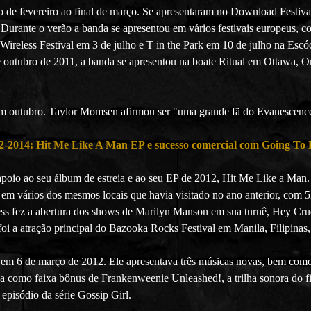
io de fevereiro ao final de março. Se apresentaram no Download Fest
da. Durante o verão a banda se apresentou em vários festivais europeu
Wireless Festival em 3 de julho e T in the Park em 10 de julho na Escó
de outubro de 2011, a banda se apresentou na boate Ritual em Ottawa,
m outubro. Taylor Momsen afirmou ser "uma grande fã do Evanescence,
2-2014: Hit Me Like A Man EP e sucesso comercial com Going To H
apoio ao seu álbum de estreia e ao seu EP de 2012, Hit Me Like a Man.
ou em vários dos mesmos locais que havia visitado no ano anterior, co
ess fez a abertura dos shows de Marilyn Manson em sua turnê, Hey Cru
oi a atração principal do Bazooka Rocks Festival em Manila, Filipinas
em 6 de março de 2012. Ele apresentava três músicas novas, bem com
da como faixa bônus de Frankenweenie Unleashed!, a trilha sonora do
 episódio da série Gossip Girl.