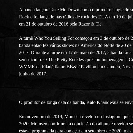
A banda lançou Take Me Down como o primeiro single de seu
Rock e foi lançado nas rádios de rock dos EUA em 19 de ju
em 21 de outubro de 2016 pela Razor & Tie.
A turnê Who You Selling For começou em 3 de outubro de 2
banda então fez vários shows na América do Norte de 20 de 
2017. Durante a turnê em 17 de maio de 2017, a banda foi ab
seu suicídio. O The Pretty Reckless prestou homenagem a 
WMMR da Filadélfia no BB&T Pavilion em Camden, Nova Jers
junho de 2017.
O produtor de longa data da banda, Kato Khandwala se envol
Em novembro de 2019, Momsen revelou no Instagram que a b
2020, Momsen confirmou a conclusão do álbum e revelou seu
estava programada para começar em setembro de 2020, mas 