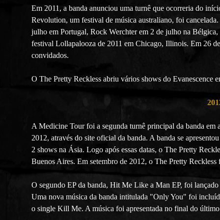
Em 2011, a banda anunciou uma turnê que ocorreria do iníc
Revolution, um festival de música australiano, foi cancela
julho em Portugal, Rock Werchter em 2 de julho na Bélgica, 
festival Lollapalooza de 2011 em Chicago, Illinois. Em 26 
convidados.
O The Pretty Reckless abriu vários shows do Evanescence e
201
A Medicine Tour foi a segunda turnê principal da banda em 
2012, através do site oficial da banda. A banda se apresent
2 shows na Ásia. Logo após essas datas, o The Pretty Reckl
Buenos Aires. Em setembro de 2012, o The Pretty Reckless f
O segundo EP da banda, Hit Me Like a Man EP, foi lançado 
Uma nova música da banda intitulada "Only You" foi incluí
o single Kill Me. A música foi apresentada no final do último