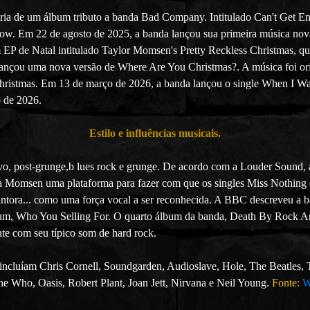
paria de um álbum tributo a banda Bad Company. Intitulado Can't Get 
ow. Em 22 de agosto de 2025, a banda lançou sua primeira música no
EP de Natal intitulado Taylor Momsen's Pretty Reckless Christmas, que
lançou uma nova versão de Where Are You Christmas?. A música foi ori
ristmas. Em 13 de março de 2026, a
banda lançou o single When I W
o de 2026.
Estilo e influências musicais.
tivo, post-grunge,b lues rock e grunge. De acordo com a Louder Sound,
am a Momsen uma plataforma para fazer com que os singles Miss Nothin
ntora... como uma força vocal a ser reconhecida. A BBC descreveu a 
álbum, Who You Selling For. O quarto álbum da banda, Death By Rock And
te com seu típico som de hard rock.
a incluíam Chris Cornell, Soundgarden, Audioslave, Hole, The Beatles
he Who, Oasis, Robert Plant, Joan Jett, Nirvana e Neil Young.
Fonte:
W