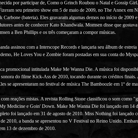
hecida por participar de, Como o Grinch Roubou o Natal e Gossip Gir
Fizeram seu primeiro show em 5 de maio de 2009, no The Annex em No
ick Carbone (bateria). Eles gravaram algumas demos no início de 2009 
dutores antes de conhecer Kato Khandwala. Momsen disse que gostava
msen a Ben Phillips e os três começaram a compor músicas.
anda assinou com a Interscope Records e lançaria seu álbum de estrei
s demo, He Loves You e Zombie foram postadas em sua conta do Mysp
 promocional intitulada Make Me Wanna Die. A música foi disponibili
 sonora do filme Kick-Ass de 2010, tocando durante os créditos finais.
. Eles se apresentaram no festival de música The Bamboozle em 1º de 
com reações mistas. A revista Rolling Stone classificou o som como "g
 My Medicine e Goin' Down. Make Me Wanna Die foi lançado em 14 de
mpleto foi lançado em 31 de agosto de 2010. Miss Nothing foi lançado
o de 2010, a banda se apresentou no V Festival no Reino Unido. Emba
em 13 de dezembro de 2010.