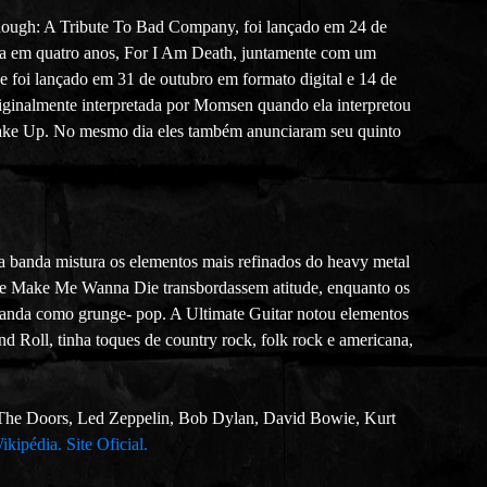
Enough: A Tribute To Bad Company, foi lançado em 24 de
va em quatro anos, For I Am Death, juntamente com um
 foi lançado em 31 de outubro em formato digital e 14 de
ginalmente interpretada por Momsen quando ela interpretou
ake Up. No mesmo dia eles também anunciaram seu quinto
 a banda mistura os elementos mais refinados do heavy metal
g e Make Me Wanna Die transbordassem atitude, enquanto os
banda como grunge- pop. A Ultimate Guitar notou elementos
 Roll, tinha toques de country rock, folk rock e americana,
, The Doors, Led Zeppelin, Bob Dylan, David Bowie, Kurt
ikipédia.
Site Oficial.