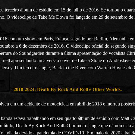
 terceiro álbum de estúdio em 15 de julho de 2016. Se tornou o quart
lho. O videoclipe de Take Me Down foi lançado em 29 de setembro de 2
016 com um show em Paris, França, seguido por Berlim, Alemanha em 6
outubro a 6 de dezembro de 2016. O videoclipe oficial do segundo sin
ertura do Soundgarden durante a última apresentação do vocalista Chri
Cornell apresentando uma versão cover de Like a Stone do Audioslave
ey. Um terceiro single, Back to the River, com Warren Haynes do G
2018-2024: Death By Rock And Roll e Other Worlds.
veu em um acidente de motocicleta em abril de 2018 e morreu posterio
anda estava trabalhando em seu quarto álbum de estúdio com Matt C
 título, Death By Rock And Roll. O primeiro single que dá nome ao á
foi adiada devido a pandemia de COVID-19. Em maio de 2020 a banda