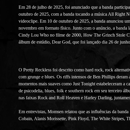
Em 28 de julho de 2025, foi anunciado que a banda partici
outubro de 2025, com a banda tocando a música All Right N
videoclipe. Em 10 de outubro de 2025, a banda anunciou um 
novembro em formato físico. Junto com o anúncio, a banda 
Cindy Lou Who no filme de 2000, How The Grinch Stole Ch
álbum de estúdio, Dear God, que foi lançado dia 26 de junh
O Pretty Reckless foi descrito como hard rock, rock alterna
com grunge e blues. Os riffs intensos de Ben Phillips der
momentos mais suaves como Just Tonight estabeleceram a ca
de psicodelia, blues, folk e southern rock em seu terceiro 
nas faixas Rock and Roll Heaven e Harley Darling, juntamen
Em entrevistas, Momsen relatou que as influências da band
Cobain, Alanis Morissette, Pink Floyd, The White Stripes, T