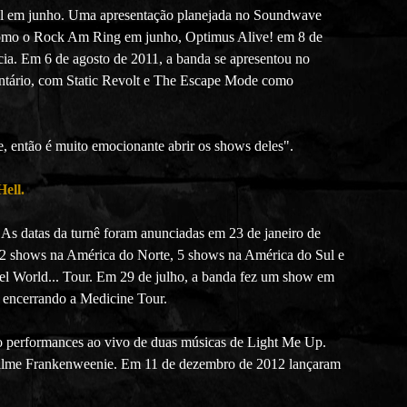
ival em junho. Uma apresentação planejada no Soundwave
s, como o Rock Am Ring em junho, Optimus Alive! em 8 de
cia. Em 6 de agosto de 2011, a banda se apresentou no
 Ontário, com Static Revolt e The Escape Mode como
 então é muito emocionante abrir os shows deles".
ell.
 As datas da turnê foram anunciadas em 23 de janeiro de
m 52 shows na América do Norte, 5 shows na América do Sul e
el World... Tour. Em 29 de julho, a banda fez um show em
, encerrando a Medicine Tour.
o performances ao vivo de duas músicas de Light Me Up.
 filme Frankenweenie. Em 11 de dezembro de 2012 lançaram